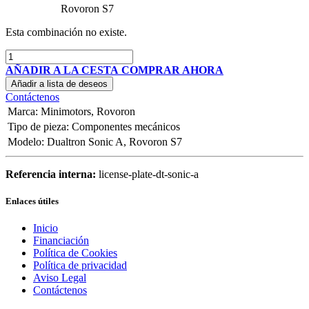
Rovoron S7
Esta combinación no existe.
AÑADIR A LA CESTA
COMPRAR AHORA
Añadir a lista de deseos
Contáctenos
Marca
:
Minimotors
,
Rovoron
Tipo de pieza
:
Componentes mecánicos
Modelo
:
Dualtron Sonic A
,
Rovoron S7
Referencia interna:
license-plate-dt-sonic-a
Enlaces útiles
Inicio
Financiación
Política de Cookies
Política de privacidad
Aviso Legal
Contáctenos