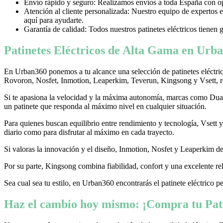
Envío rápido y seguro: Realizamos envíos a toda España con opci
Atención al cliente personalizada: Nuestro equipo de expertos e
aquí para ayudarte.
Garantía de calidad: Todos nuestros patinetes eléctricos tienen 
Patinetes Eléctricos de Alta Gama en Urba
En Urban360 ponemos a tu alcance una selección de patinetes eléctri
Rovoron, Nosfet, Inmotion, Leaperkim, Teverun, Kingsong y Vsett, re
Si te apasiona la velocidad y la máxima autonomía, marcas como Dualtr
un patinete que responda al máximo nivel en cualquier situación.
Para quienes buscan equilibrio entre rendimiento y tecnología, Vsett
diario como para disfrutar al máximo en cada trayecto.
Si valoras la innovación y el diseño, Inmotion, Nosfet y Leaperkim dest
Por su parte, Kingsong combina fiabilidad, confort y una excelente rel
Sea cual sea tu estilo, en Urban360 encontrarás el patinete eléctrico p
Haz el cambio hoy mismo: ¡Compra tu Pati