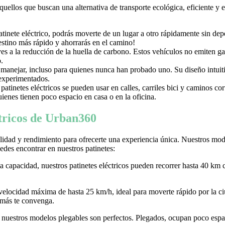
aquellos que buscan una alternativa de transporte ecológica, eficiente y
nete eléctrico, podrás moverte de un lugar a otro rápidamente sin depen
destino más rápido y ahorrarás en el camino!
uyes a la reducción de la huella de carbono. Estos vehículos no emiten g
.
e manejar, incluso para quienes nunca han probado uno. Su diseño intuiti
 experimentados.
tinetes eléctricos se pueden usar en calles, carriles bici y caminos c
ienes tienen poco espacio en casa o en la oficina.
ctricos de Urban360
idad y rendimiento para ofrecerte una experiencia única. Nuestros model
des encontrar en nuestros patinetes:
ta capacidad, nuestros patinetes eléctricos pueden recorrer hasta 40 km 
 velocidad máxima de hasta 25 km/h, ideal para moverte rápido por la
 más te convenga.
r, nuestros modelos plegables son perfectos. Plegados, ocupan poco espaci