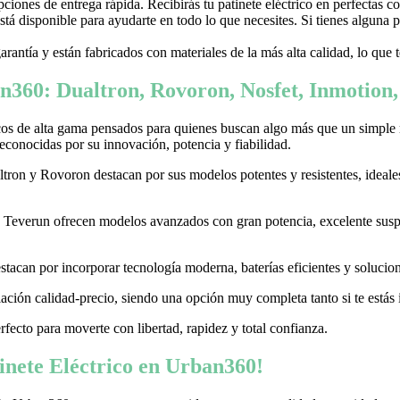
ones de entrega rápida. Recibirás tu patinete eléctrico en perfectas c
stá disponible para ayudarte en todo lo que necesites. Si tienes alguna
garantía y están fabricados con materiales de la más alta calidad, lo que
n360: Dualtron, Rovoron, Nosfet, Inmotion
cos de alta gama pensados para quienes buscan algo más que un simple
conocidas por su innovación, potencia y fiabilidad.
on y Rovoron destacan por sus modelos potentes y resistentes, ideales p
 y Teverun ofrecen modelos avanzados con gran potencia, excelente sus
acan por incorporar tecnología moderna, baterías eficientes y soluciones
ación calidad-precio, siendo una opción muy completa tanto si te estás i
erfecto para moverte con libertad, rapidez y total confianza.
nete Eléctrico en Urban360!