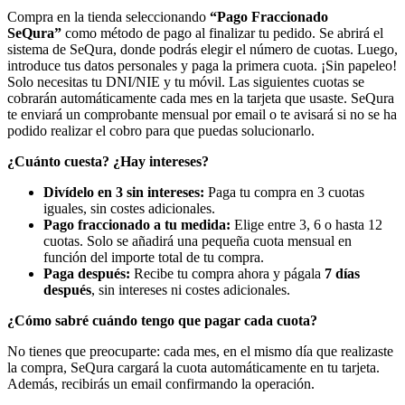
Compra en la tienda seleccionando
“Pago Fraccionado
SeQura”
como método de pago al finalizar tu pedido. Se abrirá el
sistema de SeQura, donde podrás elegir el número de cuotas. Luego,
introduce tus datos personales y paga la primera cuota. ¡Sin papeleo!
Solo necesitas tu DNI/NIE y tu móvil. Las siguientes cuotas se
cobrarán automáticamente cada mes en la tarjeta que usaste. SeQura
te enviará un comprobante mensual por email o te avisará si no se ha
podido realizar el cobro para que puedas solucionarlo.
¿Cuánto cuesta? ¿Hay intereses?
Divídelo en 3 sin intereses:
Paga tu compra en 3 cuotas
iguales, sin costes adicionales.
Pago fraccionado a tu medida:
Elige entre 3, 6 o hasta 12
cuotas. Solo se añadirá una pequeña cuota mensual en
función del importe total de tu compra.
Paga después:
Recibe tu compra ahora y págala
7 días
después
, sin intereses ni costes adicionales.
¿Cómo sabré cuándo tengo que pagar cada cuota?
No tienes que preocuparte: cada mes, en el mismo día que realizaste
la compra, SeQura cargará la cuota automáticamente en tu tarjeta.
Además, recibirás un email confirmando la operación.