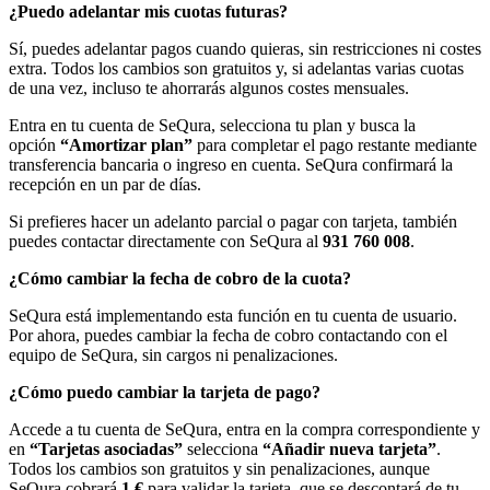
¿Puedo adelantar mis cuotas futuras?
Sí, puedes adelantar pagos cuando quieras, sin restricciones ni costes
extra. Todos los cambios son gratuitos y, si adelantas varias cuotas
de una vez, incluso te ahorrarás algunos costes mensuales.
Entra en tu cuenta de SeQura, selecciona tu plan y busca la
opción
“Amortizar plan”
para completar el pago restante mediante
transferencia bancaria o ingreso en cuenta. SeQura confirmará la
recepción en un par de días.
Si prefieres hacer un adelanto parcial o pagar con tarjeta, también
puedes contactar directamente con SeQura al
931 760 008
.
¿Cómo cambiar la fecha de cobro de la cuota?
SeQura está implementando esta función en tu cuenta de usuario.
Por ahora, puedes cambiar la fecha de cobro contactando con el
equipo de SeQura, sin cargos ni penalizaciones.
¿Cómo puedo cambiar la tarjeta de pago?
Accede a tu cuenta de SeQura, entra en la compra correspondiente y
en
“Tarjetas asociadas”
selecciona
“Añadir nueva tarjeta”
.
Todos los cambios son gratuitos y sin penalizaciones, aunque
SeQura cobrará
1 €
para validar la tarjeta, que se descontará de tu