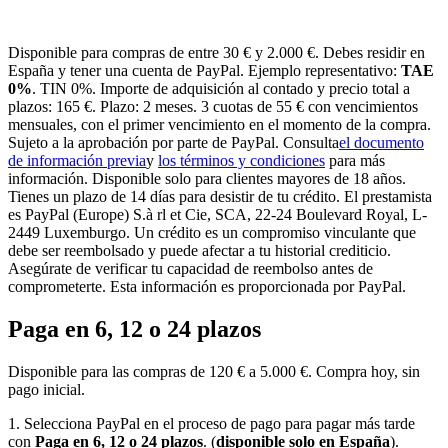
Disponible para compras de entre 30 € y 2.000 €. Debes residir en
España y tener una cuenta de PayPal. Ejemplo representativo:
TAE
0%
. TIN 0%. Importe de adquisición al contado y precio total a
plazos: 165 €. Plazo: 2 meses. 3 cuotas de 55 € con vencimientos
mensuales, con el primer vencimiento en el momento de la compra.
Sujeto a la aprobación por parte de PayPal. Consulta
el documento
de información previa
y
los términos y condiciones
para más
información. Disponible solo para clientes mayores de 18 años.
Tienes un plazo de 14 días para desistir de tu crédito. El prestamista
es PayPal (Europe) S.à rl et Cie, SCA, 22-24 Boulevard Royal, L-
2449 Luxemburgo. Un crédito es un compromiso vinculante que
debe ser reembolsado y puede afectar a tu historial crediticio.
Asegúrate de verificar tu capacidad de reembolso antes de
comprometerte. Esta información es proporcionada por PayPal.
Paga en 6, 12 o 24 plazos
Disponible para las compras de 120 € a 5.000 €. Compra hoy, sin
pago inicial.
1. Selecciona PayPal en el proceso de pago para pagar más tarde
con
Paga en 6, 12 o 24 plazos
. (
disponible solo en España
).