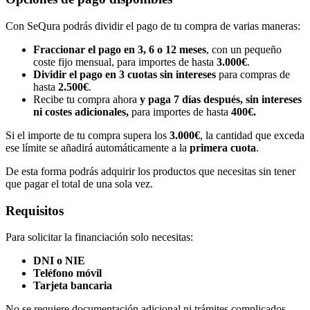
Con SeQura podrás dividir el pago de tu compra de varias maneras:
Fraccionar el pago en 3, 6 o 12 meses
, con un pequeño
coste fijo mensual, para importes de hasta
3.000€
.
Dividir el pago en 3 cuotas sin intereses
para compras de
hasta
2.500€
.
Recibe tu compra ahora
y paga 7 días después, sin intereses
ni costes adicionales,
para importes de hasta
400€.
Si el importe de tu compra supera los
3.000€
, la cantidad que exceda
ese límite se añadirá automáticamente a la
primera cuota
.
De esta forma podrás adquirir los productos que necesitas sin tener
que pagar el total de una sola vez.
Requisitos
Para solicitar la financiación solo necesitas:
DNI o NIE
Teléfono móvil
Tarjeta bancaria
No se requiere documentación adicional ni trámites complicados.