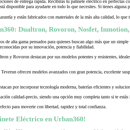
ones de entrega rápida. Recibirás tu patinete eléctrico en perfectas c
stá disponible para ayudarte en todo lo que necesites. Si tienes alguna
garantía y están fabricados con materiales de la más alta calidad, lo que
n360: Dualtron, Rovoron, Nosfet, Inmotion
cos de alta gama pensados para quienes buscan algo más que un simple
conocidas por su innovación, potencia y fiabilidad.
on y Rovoron destacan por sus modelos potentes y resistentes, ideales p
 y Teverun ofrecen modelos avanzados con gran potencia, excelente sus
acan por incorporar tecnología moderna, baterías eficientes y soluciones
ación calidad-precio, siendo una opción muy completa tanto si te estás i
erfecto para moverte con libertad, rapidez y total confianza.
nete Eléctrico en Urban360!