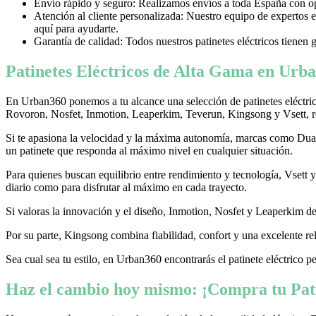
Envío rápido y seguro: Realizamos envíos a toda España con opci
Atención al cliente personalizada: Nuestro equipo de expertos e
aquí para ayudarte.
Garantía de calidad: Todos nuestros patinetes eléctricos tienen 
Patinetes Eléctricos de Alta Gama en Urba
En Urban360 ponemos a tu alcance una selección de patinetes eléctri
Rovoron, Nosfet, Inmotion, Leaperkim, Teverun, Kingsong y Vsett, re
Si te apasiona la velocidad y la máxima autonomía, marcas como Dualtr
un patinete que responda al máximo nivel en cualquier situación.
Para quienes buscan equilibrio entre rendimiento y tecnología, Vsett
diario como para disfrutar al máximo en cada trayecto.
Si valoras la innovación y el diseño, Inmotion, Nosfet y Leaperkim dest
Por su parte, Kingsong combina fiabilidad, confort y una excelente rel
Sea cual sea tu estilo, en Urban360 encontrarás el patinete eléctrico p
Haz el cambio hoy mismo: ¡Compra tu Pati