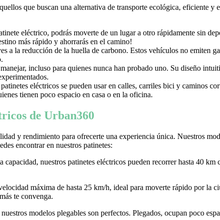
aquellos que buscan una alternativa de transporte ecológica, eficiente y
nete eléctrico, podrás moverte de un lugar a otro rápidamente sin depen
destino más rápido y ahorrarás en el camino!
uyes a la reducción de la huella de carbono. Estos vehículos no emiten g
.
e manejar, incluso para quienes nunca han probado uno. Su diseño intuiti
 experimentados.
tinetes eléctricos se pueden usar en calles, carriles bici y caminos c
ienes tienen poco espacio en casa o en la oficina.
ctricos de Urban360
idad y rendimiento para ofrecerte una experiencia única. Nuestros model
des encontrar en nuestros patinetes:
ta capacidad, nuestros patinetes eléctricos pueden recorrer hasta 40 km 
 velocidad máxima de hasta 25 km/h, ideal para moverte rápido por la
 más te convenga.
r, nuestros modelos plegables son perfectos. Plegados, ocupan poco espaci