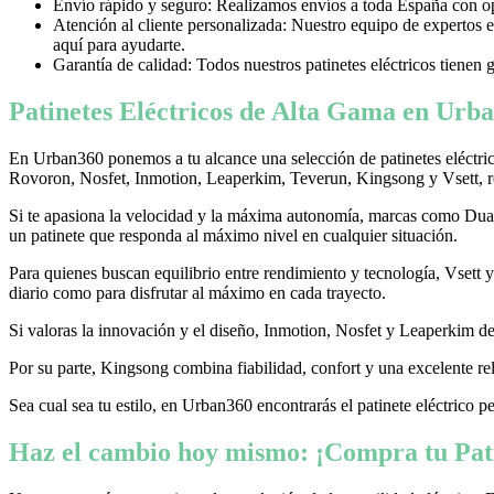
Envío rápido y seguro: Realizamos envíos a toda España con opci
Atención al cliente personalizada: Nuestro equipo de expertos e
aquí para ayudarte.
Garantía de calidad: Todos nuestros patinetes eléctricos tienen 
Patinetes Eléctricos de Alta Gama en Urba
En Urban360 ponemos a tu alcance una selección de patinetes eléctri
Rovoron, Nosfet, Inmotion, Leaperkim, Teverun, Kingsong y Vsett, re
Si te apasiona la velocidad y la máxima autonomía, marcas como Dualtr
un patinete que responda al máximo nivel en cualquier situación.
Para quienes buscan equilibrio entre rendimiento y tecnología, Vsett
diario como para disfrutar al máximo en cada trayecto.
Si valoras la innovación y el diseño, Inmotion, Nosfet y Leaperkim dest
Por su parte, Kingsong combina fiabilidad, confort y una excelente rel
Sea cual sea tu estilo, en Urban360 encontrarás el patinete eléctrico p
Haz el cambio hoy mismo: ¡Compra tu Pati