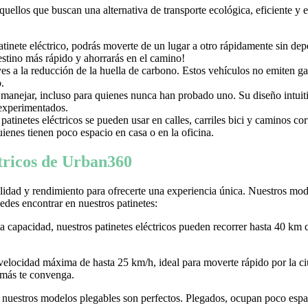
aquellos que buscan una alternativa de transporte ecológica, eficiente y
nete eléctrico, podrás moverte de un lugar a otro rápidamente sin depen
destino más rápido y ahorrarás en el camino!
uyes a la reducción de la huella de carbono. Estos vehículos no emiten g
.
e manejar, incluso para quienes nunca han probado uno. Su diseño intuiti
 experimentados.
tinetes eléctricos se pueden usar en calles, carriles bici y caminos c
ienes tienen poco espacio en casa o en la oficina.
ctricos de Urban360
idad y rendimiento para ofrecerte una experiencia única. Nuestros model
des encontrar en nuestros patinetes:
ta capacidad, nuestros patinetes eléctricos pueden recorrer hasta 40 km 
 velocidad máxima de hasta 25 km/h, ideal para moverte rápido por la
 más te convenga.
r, nuestros modelos plegables son perfectos. Plegados, ocupan poco espaci