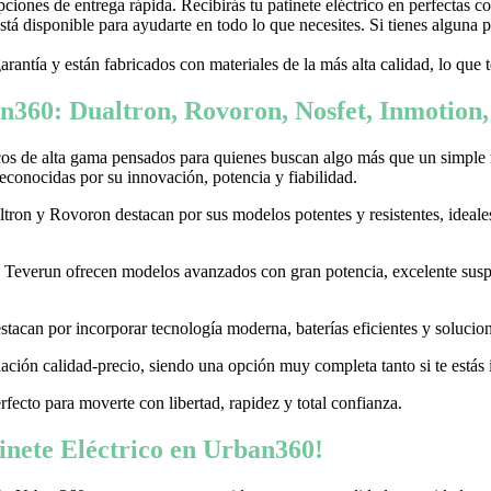
ones de entrega rápida. Recibirás tu patinete eléctrico en perfectas c
stá disponible para ayudarte en todo lo que necesites. Si tienes alguna
garantía y están fabricados con materiales de la más alta calidad, lo que
n360: Dualtron, Rovoron, Nosfet, Inmotion
cos de alta gama pensados para quienes buscan algo más que un simple
conocidas por su innovación, potencia y fiabilidad.
on y Rovoron destacan por sus modelos potentes y resistentes, ideales p
 y Teverun ofrecen modelos avanzados con gran potencia, excelente sus
acan por incorporar tecnología moderna, baterías eficientes y soluciones
ación calidad-precio, siendo una opción muy completa tanto si te estás i
erfecto para moverte con libertad, rapidez y total confianza.
nete Eléctrico en Urban360!