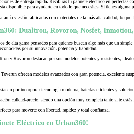
ones de entrega rápida. Recibirás tu patinete eléctrico en perfectas c
stá disponible para ayudarte en todo lo que necesites. Si tienes alguna
garantía y están fabricados con materiales de la más alta calidad, lo que
n360: Dualtron, Rovoron, Nosfet, Inmotion
cos de alta gama pensados para quienes buscan algo más que un simple
conocidas por su innovación, potencia y fiabilidad.
on y Rovoron destacan por sus modelos potentes y resistentes, ideales p
 y Teverun ofrecen modelos avanzados con gran potencia, excelente sus
acan por incorporar tecnología moderna, baterías eficientes y soluciones
ación calidad-precio, siendo una opción muy completa tanto si te estás i
erfecto para moverte con libertad, rapidez y total confianza.
nete Eléctrico en Urban360!