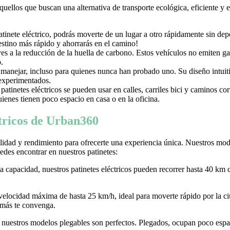
aquellos que buscan una alternativa de transporte ecológica, eficiente y
nete eléctrico, podrás moverte de un lugar a otro rápidamente sin depen
destino más rápido y ahorrarás en el camino!
uyes a la reducción de la huella de carbono. Estos vehículos no emiten g
.
e manejar, incluso para quienes nunca han probado uno. Su diseño intuiti
 experimentados.
tinetes eléctricos se pueden usar en calles, carriles bici y caminos c
ienes tienen poco espacio en casa o en la oficina.
ctricos de Urban360
idad y rendimiento para ofrecerte una experiencia única. Nuestros model
des encontrar en nuestros patinetes:
ta capacidad, nuestros patinetes eléctricos pueden recorrer hasta 40 km 
 velocidad máxima de hasta 25 km/h, ideal para moverte rápido por la
 más te convenga.
r, nuestros modelos plegables son perfectos. Plegados, ocupan poco espaci