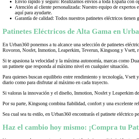
Envío rápido y seguro: Realizamos envíos a toda España con opci
Atención al cliente personalizada: Nuestro equipo de expertos e
aquí para ayudarte.
Garantía de calidad: Todos nuestros patinetes eléctricos tienen 
Patinetes Eléctricos de Alta Gama en Urba
En Urban360 ponemos a tu alcance una selección de patinetes eléctri
Rovoron, Nosfet, Inmotion, Leaperkim, Teverun, Kingsong y Vsett, re
Si te apasiona la velocidad y la máxima autonomía, marcas como Dualtr
un patinete que responda al máximo nivel en cualquier situación.
Para quienes buscan equilibrio entre rendimiento y tecnología, Vsett
diario como para disfrutar al máximo en cada trayecto.
Si valoras la innovación y el diseño, Inmotion, Nosfet y Leaperkim dest
Por su parte, Kingsong combina fiabilidad, confort y una excelente rel
Sea cual sea tu estilo, en Urban360 encontrarás el patinete eléctrico p
Haz el cambio hoy mismo: ¡Compra tu Pati