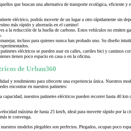
aquellos que buscan una alternativa de transporte ecológica, eficiente y
nete eléctrico, podrás moverte de un lugar a otro rápidamente sin depen
destino más rápido y ahorrarás en el camino!
uyes a la reducción de la huella de carbono. Estos vehículos no emiten g
.
e manejar, incluso para quienes nunca han probado uno. Su diseño intuiti
 experimentados.
tinetes eléctricos se pueden usar en calles, carriles bici y caminos c
ienes tienen poco espacio en casa o en la oficina.
ctricos de Urban360
idad y rendimiento para ofrecerte una experiencia única. Nuestros model
des encontrar en nuestros patinetes:
ta capacidad, nuestros patinetes eléctricos pueden recorrer hasta 40 km 
 velocidad máxima de hasta 25 km/h, ideal para moverte rápido por la
 más te convenga.
r, nuestros modelos plegables son perfectos. Plegados, ocupan poco espaci