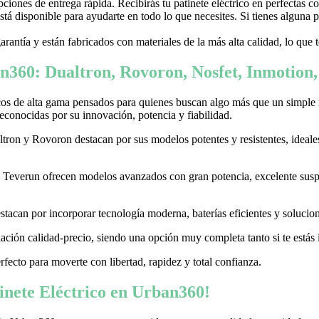
ones de entrega rápida. Recibirás tu patinete eléctrico en perfectas c
stá disponible para ayudarte en todo lo que necesites. Si tienes alguna
garantía y están fabricados con materiales de la más alta calidad, lo que
n360: Dualtron, Rovoron, Nosfet, Inmotion
cos de alta gama pensados para quienes buscan algo más que un simple
conocidas por su innovación, potencia y fiabilidad.
on y Rovoron destacan por sus modelos potentes y resistentes, ideales p
 y Teverun ofrecen modelos avanzados con gran potencia, excelente sus
acan por incorporar tecnología moderna, baterías eficientes y soluciones
ación calidad-precio, siendo una opción muy completa tanto si te estás i
erfecto para moverte con libertad, rapidez y total confianza.
nete Eléctrico en Urban360!