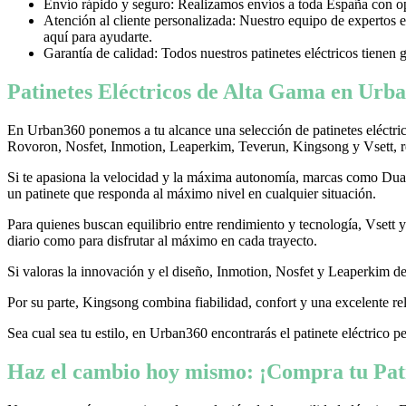
Envío rápido y seguro: Realizamos envíos a toda España con opci
Atención al cliente personalizada: Nuestro equipo de expertos e
aquí para ayudarte.
Garantía de calidad: Todos nuestros patinetes eléctricos tienen 
Patinetes Eléctricos de Alta Gama en Urba
En Urban360 ponemos a tu alcance una selección de patinetes eléctri
Rovoron, Nosfet, Inmotion, Leaperkim, Teverun, Kingsong y Vsett, re
Si te apasiona la velocidad y la máxima autonomía, marcas como Dualtr
un patinete que responda al máximo nivel en cualquier situación.
Para quienes buscan equilibrio entre rendimiento y tecnología, Vsett
diario como para disfrutar al máximo en cada trayecto.
Si valoras la innovación y el diseño, Inmotion, Nosfet y Leaperkim dest
Por su parte, Kingsong combina fiabilidad, confort y una excelente rel
Sea cual sea tu estilo, en Urban360 encontrarás el patinete eléctrico p
Haz el cambio hoy mismo: ¡Compra tu Pati