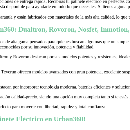
ones de entrega rápida. Recibirás tu patinete eléctrico en perfectas c
stá disponible para ayudarte en todo lo que necesites. Si tienes alguna
garantía y están fabricados con materiales de la más alta calidad, lo que
n360: Dualtron, Rovoron, Nosfet, Inmotion
cos de alta gama pensados para quienes buscan algo más que un simple
conocidas por su innovación, potencia y fiabilidad.
on y Rovoron destacan por sus modelos potentes y resistentes, ideales p
 y Teverun ofrecen modelos avanzados con gran potencia, excelente sus
acan por incorporar tecnología moderna, baterías eficientes y soluciones
ación calidad-precio, siendo una opción muy completa tanto si te estás i
erfecto para moverte con libertad, rapidez y total confianza.
nete Eléctrico en Urban360!