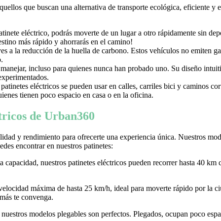
aquellos que buscan una alternativa de transporte ecológica, eficiente y
nete eléctrico, podrás moverte de un lugar a otro rápidamente sin depen
destino más rápido y ahorrarás en el camino!
uyes a la reducción de la huella de carbono. Estos vehículos no emiten g
.
e manejar, incluso para quienes nunca han probado uno. Su diseño intuiti
 experimentados.
tinetes eléctricos se pueden usar en calles, carriles bici y caminos c
ienes tienen poco espacio en casa o en la oficina.
ctricos de Urban360
idad y rendimiento para ofrecerte una experiencia única. Nuestros model
des encontrar en nuestros patinetes:
ta capacidad, nuestros patinetes eléctricos pueden recorrer hasta 40 km 
 velocidad máxima de hasta 25 km/h, ideal para moverte rápido por la
 más te convenga.
r, nuestros modelos plegables son perfectos. Plegados, ocupan poco espaci