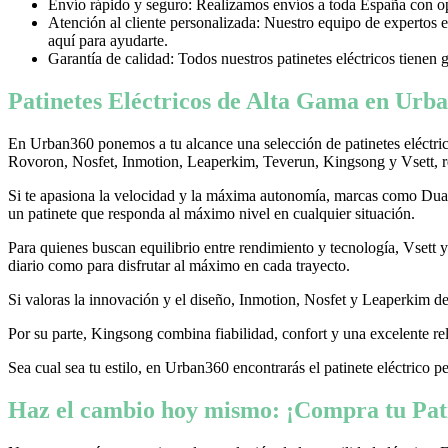
Envío rápido y seguro: Realizamos envíos a toda España con opci
Atención al cliente personalizada: Nuestro equipo de expertos e
aquí para ayudarte.
Garantía de calidad: Todos nuestros patinetes eléctricos tienen 
Patinetes Eléctricos de Alta Gama en Urba
En Urban360 ponemos a tu alcance una selección de patinetes eléctri
Rovoron, Nosfet, Inmotion, Leaperkim, Teverun, Kingsong y Vsett, re
Si te apasiona la velocidad y la máxima autonomía, marcas como Dualtr
un patinete que responda al máximo nivel en cualquier situación.
Para quienes buscan equilibrio entre rendimiento y tecnología, Vsett
diario como para disfrutar al máximo en cada trayecto.
Si valoras la innovación y el diseño, Inmotion, Nosfet y Leaperkim dest
Por su parte, Kingsong combina fiabilidad, confort y una excelente rel
Sea cual sea tu estilo, en Urban360 encontrarás el patinete eléctrico p
Haz el cambio hoy mismo: ¡Compra tu Pati