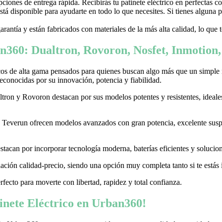
ones de entrega rápida. Recibirás tu patinete eléctrico en perfectas c
stá disponible para ayudarte en todo lo que necesites. Si tienes alguna
garantía y están fabricados con materiales de la más alta calidad, lo que
n360: Dualtron, Rovoron, Nosfet, Inmotion
cos de alta gama pensados para quienes buscan algo más que un simple
conocidas por su innovación, potencia y fiabilidad.
on y Rovoron destacan por sus modelos potentes y resistentes, ideales p
 y Teverun ofrecen modelos avanzados con gran potencia, excelente sus
acan por incorporar tecnología moderna, baterías eficientes y soluciones
ación calidad-precio, siendo una opción muy completa tanto si te estás i
erfecto para moverte con libertad, rapidez y total confianza.
nete Eléctrico en Urban360!