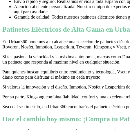
Envío rápido y seguro: Realizamos envíos a toda España con opci
Atención al cliente personalizada: Nuestro equipo de expertos e
aquí para ayudarte.
Garantía de calidad: Todos nuestros patinetes eléctricos tienen 
Patinetes Eléctricos de Alta Gama en Urba
En Urban360 ponemos a tu alcance una selección de patinetes eléctri
Rovoron, Nosfet, Inmotion, Leaperkim, Teverun, Kingsong y Vsett, re
Si te apasiona la velocidad y la máxima autonomía, marcas como Dualtr
un patinete que responda al máximo nivel en cualquier situación.
Para quienes buscan equilibrio entre rendimiento y tecnología, Vsett
diario como para disfrutar al máximo en cada trayecto.
Si valoras la innovación y el diseño, Inmotion, Nosfet y Leaperkim dest
Por su parte, Kingsong combina fiabilidad, confort y una excelente rel
Sea cual sea tu estilo, en Urban360 encontrarás el patinete eléctrico p
Haz el cambio hoy mismo: ¡Compra tu Pati