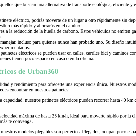
aquellos que buscan una alternativa de transporte ecológica, eficiente y
nete eléctrico, podrás moverte de un lugar a otro rápidamente sin depen
destino más rápido y ahorrarás en el camino!
uyes a la reducción de la huella de carbono. Estos vehículos no emiten g
.
e manejar, incluso para quienes nunca han probado uno. Su diseño intuiti
 experimentados.
tinetes eléctricos se pueden usar en calles, carriles bici y caminos c
ienes tienen poco espacio en casa o en la oficina.
ctricos de Urban360
idad y rendimiento para ofrecerte una experiencia única. Nuestros model
des encontrar en nuestros patinetes:
ta capacidad, nuestros patinetes eléctricos pueden recorrer hasta 40 km 
 velocidad máxima de hasta 25 km/h, ideal para moverte rápido por la
 más te convenga.
r, nuestros modelos plegables son perfectos. Plegados, ocupan poco espaci