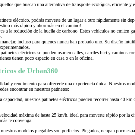
aquellos que buscan una alternativa de transporte ecológica, eficiente y
nete eléctrico, podrás moverte de un lugar a otro rápidamente sin depen
destino más rápido y ahorrarás en el camino!
uyes a la reducción de la huella de carbono. Estos vehículos no emiten g
.
e manejar, incluso para quienes nunca han probado uno. Su diseño intuiti
 experimentados.
tinetes eléctricos se pueden usar en calles, carriles bici y caminos c
ienes tienen poco espacio en casa o en la oficina.
ctricos de Urban360
idad y rendimiento para ofrecerte una experiencia única. Nuestros model
des encontrar en nuestros patinetes:
ta capacidad, nuestros patinetes eléctricos pueden recorrer hasta 40 km 
 velocidad máxima de hasta 25 km/h, ideal para moverte rápido por la
 más te convenga.
r, nuestros modelos plegables son perfectos. Plegados, ocupan poco espaci