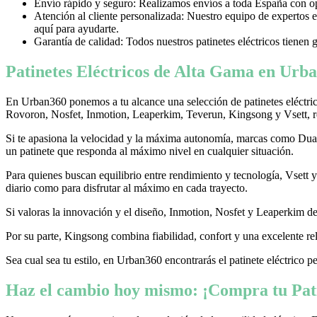
Envío rápido y seguro: Realizamos envíos a toda España con opci
Atención al cliente personalizada: Nuestro equipo de expertos e
aquí para ayudarte.
Garantía de calidad: Todos nuestros patinetes eléctricos tienen 
Patinetes Eléctricos de Alta Gama en Urba
En Urban360 ponemos a tu alcance una selección de patinetes eléctri
Rovoron, Nosfet, Inmotion, Leaperkim, Teverun, Kingsong y Vsett, re
Si te apasiona la velocidad y la máxima autonomía, marcas como Dualtr
un patinete que responda al máximo nivel en cualquier situación.
Para quienes buscan equilibrio entre rendimiento y tecnología, Vsett
diario como para disfrutar al máximo en cada trayecto.
Si valoras la innovación y el diseño, Inmotion, Nosfet y Leaperkim dest
Por su parte, Kingsong combina fiabilidad, confort y una excelente rel
Sea cual sea tu estilo, en Urban360 encontrarás el patinete eléctrico p
Haz el cambio hoy mismo: ¡Compra tu Pati