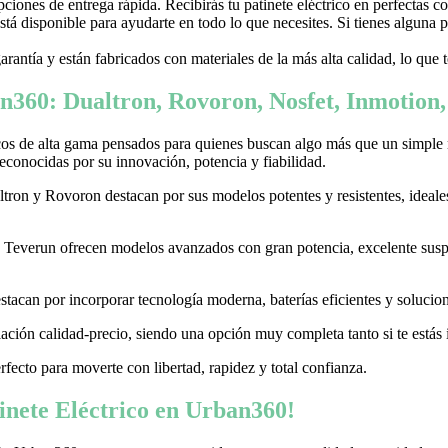
ones de entrega rápida. Recibirás tu patinete eléctrico en perfectas c
stá disponible para ayudarte en todo lo que necesites. Si tienes alguna
garantía y están fabricados con materiales de la más alta calidad, lo que
n360: Dualtron, Rovoron, Nosfet, Inmotion
cos de alta gama pensados para quienes buscan algo más que un simple
conocidas por su innovación, potencia y fiabilidad.
on y Rovoron destacan por sus modelos potentes y resistentes, ideales p
 y Teverun ofrecen modelos avanzados con gran potencia, excelente sus
acan por incorporar tecnología moderna, baterías eficientes y soluciones
ación calidad-precio, siendo una opción muy completa tanto si te estás i
erfecto para moverte con libertad, rapidez y total confianza.
nete Eléctrico en Urban360!