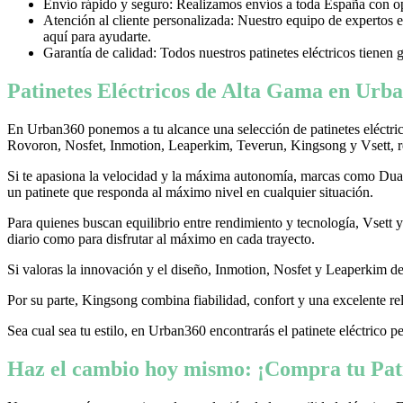
Envío rápido y seguro: Realizamos envíos a toda España con opci
Atención al cliente personalizada: Nuestro equipo de expertos e
aquí para ayudarte.
Garantía de calidad: Todos nuestros patinetes eléctricos tienen 
Patinetes Eléctricos de Alta Gama en Urba
En Urban360 ponemos a tu alcance una selección de patinetes eléctri
Rovoron, Nosfet, Inmotion, Leaperkim, Teverun, Kingsong y Vsett, re
Si te apasiona la velocidad y la máxima autonomía, marcas como Dualtr
un patinete que responda al máximo nivel en cualquier situación.
Para quienes buscan equilibrio entre rendimiento y tecnología, Vsett
diario como para disfrutar al máximo en cada trayecto.
Si valoras la innovación y el diseño, Inmotion, Nosfet y Leaperkim dest
Por su parte, Kingsong combina fiabilidad, confort y una excelente rel
Sea cual sea tu estilo, en Urban360 encontrarás el patinete eléctrico p
Haz el cambio hoy mismo: ¡Compra tu Pati