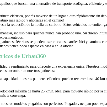
aquellos que buscan una alternativa de transporte ecológica, eficiente y
nete eléctrico, podrás moverte de un lugar a otro rápidamente sin depen
destino más rápido y ahorrarás en el camino!
uyes a la reducción de la huella de carbono. Estos vehículos no emiten g
.
e manejar, incluso para quienes nunca han probado uno. Su diseño intuiti
 experimentados.
tinetes eléctricos se pueden usar en calles, carriles bici y caminos c
ienes tienen poco espacio en casa o en la oficina.
ctricos de Urban360
idad y rendimiento para ofrecerte una experiencia única. Nuestros model
des encontrar en nuestros patinetes:
ta capacidad, nuestros patinetes eléctricos pueden recorrer hasta 40 km 
 velocidad máxima de hasta 25 km/h, ideal para moverte rápido por la
 más te convenga.
r, nuestros modelos plegables son perfectos. Plegados, ocupan poco espaci