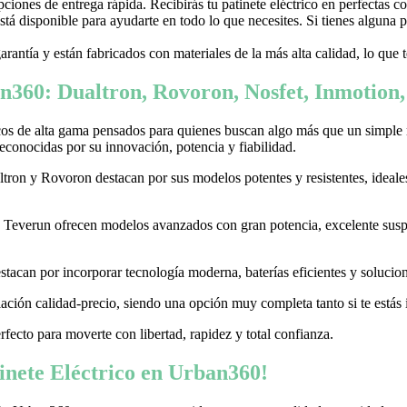
ones de entrega rápida. Recibirás tu patinete eléctrico en perfectas c
stá disponible para ayudarte en todo lo que necesites. Si tienes alguna
garantía y están fabricados con materiales de la más alta calidad, lo que
n360: Dualtron, Rovoron, Nosfet, Inmotion
cos de alta gama pensados para quienes buscan algo más que un simple
conocidas por su innovación, potencia y fiabilidad.
on y Rovoron destacan por sus modelos potentes y resistentes, ideales p
 y Teverun ofrecen modelos avanzados con gran potencia, excelente sus
acan por incorporar tecnología moderna, baterías eficientes y soluciones
ación calidad-precio, siendo una opción muy completa tanto si te estás i
erfecto para moverte con libertad, rapidez y total confianza.
nete Eléctrico en Urban360!