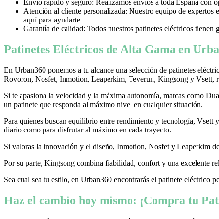
Envío rápido y seguro: Realizamos envíos a toda España con opci
Atención al cliente personalizada: Nuestro equipo de expertos e
aquí para ayudarte.
Garantía de calidad: Todos nuestros patinetes eléctricos tienen 
Patinetes Eléctricos de Alta Gama en Urba
En Urban360 ponemos a tu alcance una selección de patinetes eléctri
Rovoron, Nosfet, Inmotion, Leaperkim, Teverun, Kingsong y Vsett, re
Si te apasiona la velocidad y la máxima autonomía, marcas como Dualtr
un patinete que responda al máximo nivel en cualquier situación.
Para quienes buscan equilibrio entre rendimiento y tecnología, Vsett
diario como para disfrutar al máximo en cada trayecto.
Si valoras la innovación y el diseño, Inmotion, Nosfet y Leaperkim dest
Por su parte, Kingsong combina fiabilidad, confort y una excelente rel
Sea cual sea tu estilo, en Urban360 encontrarás el patinete eléctrico p
Haz el cambio hoy mismo: ¡Compra tu Pati