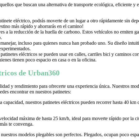
aquellos que buscan una alternativa de transporte ecológica, eficiente y
nete eléctrico, podrás moverte de un lugar a otro rápidamente sin depen
destino más rápido y ahorrarás en el camino!
uyes a la reducción de la huella de carbono. Estos vehículos no emiten g
.
e manejar, incluso para quienes nunca han probado uno. Su diseño intuiti
 experimentados.
tinetes eléctricos se pueden usar en calles, carriles bici y caminos c
ienes tienen poco espacio en casa o en la oficina.
ctricos de Urban360
idad y rendimiento para ofrecerte una experiencia única. Nuestros model
des encontrar en nuestros patinetes:
ta capacidad, nuestros patinetes eléctricos pueden recorrer hasta 40 km 
 velocidad máxima de hasta 25 km/h, ideal para moverte rápido por la
 más te convenga.
r, nuestros modelos plegables son perfectos. Plegados, ocupan poco espaci