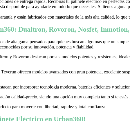
ones de entrega rápida. Recibirás tu patinete eléctrico en perfectas c
stá disponible para ayudarte en todo lo que necesites. Si tienes alguna
garantía y están fabricados con materiales de la más alta calidad, lo que
n360: Dualtron, Rovoron, Nosfet, Inmotion
cos de alta gama pensados para quienes buscan algo más que un simple
conocidas por su innovación, potencia y fiabilidad.
on y Rovoron destacan por sus modelos potentes y resistentes, ideales p
 y Teverun ofrecen modelos avanzados con gran potencia, excelente sus
acan por incorporar tecnología moderna, baterías eficientes y soluciones
ación calidad-precio, siendo una opción muy completa tanto si te estás i
erfecto para moverte con libertad, rapidez y total confianza.
nete Eléctrico en Urban360!