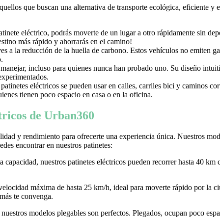
aquellos que buscan una alternativa de transporte ecológica, eficiente y
nete eléctrico, podrás moverte de un lugar a otro rápidamente sin depen
destino más rápido y ahorrarás en el camino!
uyes a la reducción de la huella de carbono. Estos vehículos no emiten g
.
e manejar, incluso para quienes nunca han probado uno. Su diseño intuiti
 experimentados.
tinetes eléctricos se pueden usar en calles, carriles bici y caminos c
ienes tienen poco espacio en casa o en la oficina.
ctricos de Urban360
idad y rendimiento para ofrecerte una experiencia única. Nuestros model
des encontrar en nuestros patinetes:
ta capacidad, nuestros patinetes eléctricos pueden recorrer hasta 40 km 
 velocidad máxima de hasta 25 km/h, ideal para moverte rápido por la
 más te convenga.
r, nuestros modelos plegables son perfectos. Plegados, ocupan poco espaci