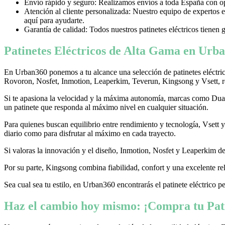
Envío rápido y seguro: Realizamos envíos a toda España con opci
Atención al cliente personalizada: Nuestro equipo de expertos e
aquí para ayudarte.
Garantía de calidad: Todos nuestros patinetes eléctricos tienen 
Patinetes Eléctricos de Alta Gama en Urba
En Urban360 ponemos a tu alcance una selección de patinetes eléctri
Rovoron, Nosfet, Inmotion, Leaperkim, Teverun, Kingsong y Vsett, re
Si te apasiona la velocidad y la máxima autonomía, marcas como Dualtr
un patinete que responda al máximo nivel en cualquier situación.
Para quienes buscan equilibrio entre rendimiento y tecnología, Vsett
diario como para disfrutar al máximo en cada trayecto.
Si valoras la innovación y el diseño, Inmotion, Nosfet y Leaperkim dest
Por su parte, Kingsong combina fiabilidad, confort y una excelente rel
Sea cual sea tu estilo, en Urban360 encontrarás el patinete eléctrico p
Haz el cambio hoy mismo: ¡Compra tu Pati