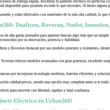
ones de entrega rápida. Recibirás tu patinete eléctrico en perfectas c
stá disponible para ayudarte en todo lo que necesites. Si tienes alguna
garantía y están fabricados con materiales de la más alta calidad, lo que
n360: Dualtron, Rovoron, Nosfet, Inmotion
cos de alta gama pensados para quienes buscan algo más que un simple
conocidas por su innovación, potencia y fiabilidad.
on y Rovoron destacan por sus modelos potentes y resistentes, ideales p
 y Teverun ofrecen modelos avanzados con gran potencia, excelente sus
acan por incorporar tecnología moderna, baterías eficientes y soluciones
ación calidad-precio, siendo una opción muy completa tanto si te estás i
erfecto para moverte con libertad, rapidez y total confianza.
nete Eléctrico en Urban360!