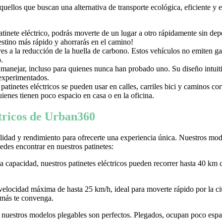
aquellos que buscan una alternativa de transporte ecológica, eficiente y
nete eléctrico, podrás moverte de un lugar a otro rápidamente sin depen
destino más rápido y ahorrarás en el camino!
uyes a la reducción de la huella de carbono. Estos vehículos no emiten g
.
e manejar, incluso para quienes nunca han probado uno. Su diseño intuiti
 experimentados.
tinetes eléctricos se pueden usar en calles, carriles bici y caminos c
ienes tienen poco espacio en casa o en la oficina.
ctricos de Urban360
idad y rendimiento para ofrecerte una experiencia única. Nuestros model
des encontrar en nuestros patinetes:
ta capacidad, nuestros patinetes eléctricos pueden recorrer hasta 40 km 
 velocidad máxima de hasta 25 km/h, ideal para moverte rápido por la
 más te convenga.
r, nuestros modelos plegables son perfectos. Plegados, ocupan poco espaci