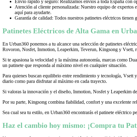
Envío rápido y seguro: Realizamos envíos a toda España con opci
Atención al cliente personalizada: Nuestro equipo de expertos e
aquí para ayudarte.
Garantía de calidad: Todos nuestros patinetes eléctricos tienen 
Patinetes Eléctricos de Alta Gama en Urba
En Urban360 ponemos a tu alcance una selección de patinetes eléctri
Rovoron, Nosfet, Inmotion, Leaperkim, Teverun, Kingsong y Vsett, re
Si te apasiona la velocidad y la máxima autonomía, marcas como Dualtr
un patinete que responda al máximo nivel en cualquier situación.
Para quienes buscan equilibrio entre rendimiento y tecnología, Vsett
diario como para disfrutar al máximo en cada trayecto.
Si valoras la innovación y el diseño, Inmotion, Nosfet y Leaperkim dest
Por su parte, Kingsong combina fiabilidad, confort y una excelente rel
Sea cual sea tu estilo, en Urban360 encontrarás el patinete eléctrico p
Haz el cambio hoy mismo: ¡Compra tu Pati