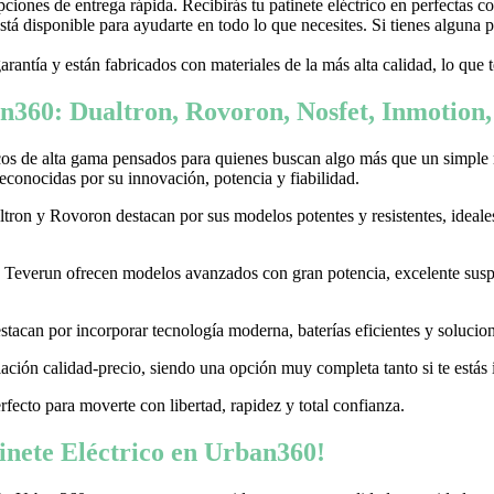
ones de entrega rápida. Recibirás tu patinete eléctrico en perfectas c
stá disponible para ayudarte en todo lo que necesites. Si tienes alguna
garantía y están fabricados con materiales de la más alta calidad, lo que
n360: Dualtron, Rovoron, Nosfet, Inmotion
cos de alta gama pensados para quienes buscan algo más que un simple
conocidas por su innovación, potencia y fiabilidad.
on y Rovoron destacan por sus modelos potentes y resistentes, ideales p
 y Teverun ofrecen modelos avanzados con gran potencia, excelente sus
acan por incorporar tecnología moderna, baterías eficientes y soluciones
ación calidad-precio, siendo una opción muy completa tanto si te estás i
erfecto para moverte con libertad, rapidez y total confianza.
nete Eléctrico en Urban360!