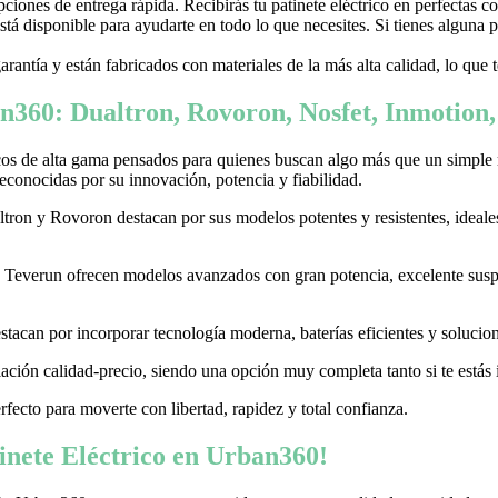
ones de entrega rápida. Recibirás tu patinete eléctrico en perfectas c
stá disponible para ayudarte en todo lo que necesites. Si tienes alguna
garantía y están fabricados con materiales de la más alta calidad, lo que
n360: Dualtron, Rovoron, Nosfet, Inmotion
cos de alta gama pensados para quienes buscan algo más que un simple
conocidas por su innovación, potencia y fiabilidad.
on y Rovoron destacan por sus modelos potentes y resistentes, ideales p
 y Teverun ofrecen modelos avanzados con gran potencia, excelente sus
acan por incorporar tecnología moderna, baterías eficientes y soluciones
ación calidad-precio, siendo una opción muy completa tanto si te estás i
erfecto para moverte con libertad, rapidez y total confianza.
nete Eléctrico en Urban360!