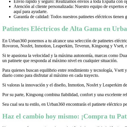
Envío rápido y seguro: Realizamos envíos a toda España con opci
Atención al cliente personalizada: Nuestro equipo de expertos e
aquí para ayudarte.
Garantía de calidad: Todos nuestros patinetes eléctricos tienen 
Patinetes Eléctricos de Alta Gama en Urba
En Urban360 ponemos a tu alcance una selección de patinetes eléctri
Rovoron, Nosfet, Inmotion, Leaperkim, Teverun, Kingsong y Vsett, re
Si te apasiona la velocidad y la máxima autonomía, marcas como Dualtr
un patinete que responda al máximo nivel en cualquier situación.
Para quienes buscan equilibrio entre rendimiento y tecnología, Vsett
diario como para disfrutar al máximo en cada trayecto.
Si valoras la innovación y el diseño, Inmotion, Nosfet y Leaperkim dest
Por su parte, Kingsong combina fiabilidad, confort y una excelente rel
Sea cual sea tu estilo, en Urban360 encontrarás el patinete eléctrico p
Haz el cambio hoy mismo: ¡Compra tu Pati