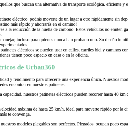
aquellos que buscan una alternativa de transporte ecológica, eficiente y
nete eléctrico, podrás moverte de un lugar a otro rápidamente sin depen
destino más rápido y ahorrarás en el camino!
uyes a la reducción de la huella de carbono. Estos vehículos no emiten g
.
e manejar, incluso para quienes nunca han probado uno. Su diseño intuiti
 experimentados.
tinetes eléctricos se pueden usar en calles, carriles bici y caminos c
ienes tienen poco espacio en casa o en la oficina.
ctricos de Urban360
idad y rendimiento para ofrecerte una experiencia única. Nuestros model
des encontrar en nuestros patinetes:
ta capacidad, nuestros patinetes eléctricos pueden recorrer hasta 40 km 
 velocidad máxima de hasta 25 km/h, ideal para moverte rápido por la
 más te convenga.
r, nuestros modelos plegables son perfectos. Plegados, ocupan poco espaci