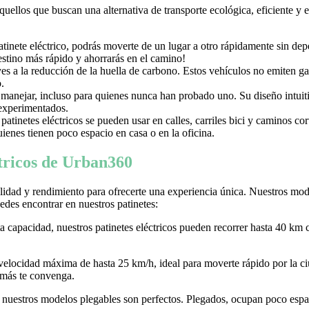
aquellos que buscan una alternativa de transporte ecológica, eficiente y
nete eléctrico, podrás moverte de un lugar a otro rápidamente sin depen
destino más rápido y ahorrarás en el camino!
uyes a la reducción de la huella de carbono. Estos vehículos no emiten g
.
e manejar, incluso para quienes nunca han probado uno. Su diseño intuiti
 experimentados.
tinetes eléctricos se pueden usar en calles, carriles bici y caminos c
ienes tienen poco espacio en casa o en la oficina.
ctricos de Urban360
idad y rendimiento para ofrecerte una experiencia única. Nuestros model
des encontrar en nuestros patinetes:
ta capacidad, nuestros patinetes eléctricos pueden recorrer hasta 40 km 
 velocidad máxima de hasta 25 km/h, ideal para moverte rápido por la
 más te convenga.
r, nuestros modelos plegables son perfectos. Plegados, ocupan poco espaci