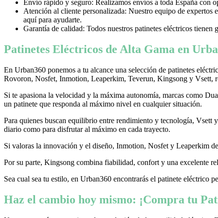
Envío rápido y seguro: Realizamos envíos a toda España con opci
Atención al cliente personalizada: Nuestro equipo de expertos e
aquí para ayudarte.
Garantía de calidad: Todos nuestros patinetes eléctricos tienen 
Patinetes Eléctricos de Alta Gama en Urba
En Urban360 ponemos a tu alcance una selección de patinetes eléctri
Rovoron, Nosfet, Inmotion, Leaperkim, Teverun, Kingsong y Vsett, re
Si te apasiona la velocidad y la máxima autonomía, marcas como Dualtr
un patinete que responda al máximo nivel en cualquier situación.
Para quienes buscan equilibrio entre rendimiento y tecnología, Vsett
diario como para disfrutar al máximo en cada trayecto.
Si valoras la innovación y el diseño, Inmotion, Nosfet y Leaperkim dest
Por su parte, Kingsong combina fiabilidad, confort y una excelente rel
Sea cual sea tu estilo, en Urban360 encontrarás el patinete eléctrico p
Haz el cambio hoy mismo: ¡Compra tu Pati