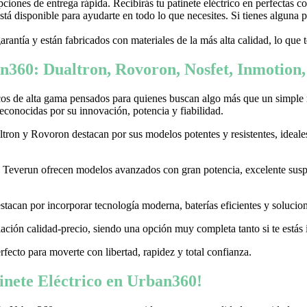
ones de entrega rápida. Recibirás tu patinete eléctrico en perfectas c
stá disponible para ayudarte en todo lo que necesites. Si tienes alguna
garantía y están fabricados con materiales de la más alta calidad, lo que
n360: Dualtron, Rovoron, Nosfet, Inmotion
cos de alta gama pensados para quienes buscan algo más que un simple
conocidas por su innovación, potencia y fiabilidad.
on y Rovoron destacan por sus modelos potentes y resistentes, ideales p
 y Teverun ofrecen modelos avanzados con gran potencia, excelente sus
acan por incorporar tecnología moderna, baterías eficientes y soluciones
ación calidad-precio, siendo una opción muy completa tanto si te estás i
erfecto para moverte con libertad, rapidez y total confianza.
nete Eléctrico en Urban360!