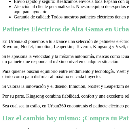
Envío rápido y seguro: Realizamos envíos a toda España con opci
Atención al cliente personalizada: Nuestro equipo de expertos e
aquí para ayudarte.
Garantía de calidad: Todos nuestros patinetes eléctricos tienen 
Patinetes Eléctricos de Alta Gama en Urba
En Urban360 ponemos a tu alcance una selección de patinetes eléctri
Rovoron, Nosfet, Inmotion, Leaperkim, Teverun, Kingsong y Vsett, re
Si te apasiona la velocidad y la máxima autonomía, marcas como Dualtr
un patinete que responda al máximo nivel en cualquier situación.
Para quienes buscan equilibrio entre rendimiento y tecnología, Vsett
diario como para disfrutar al máximo en cada trayecto.
Si valoras la innovación y el diseño, Inmotion, Nosfet y Leaperkim dest
Por su parte, Kingsong combina fiabilidad, confort y una excelente rel
Sea cual sea tu estilo, en Urban360 encontrarás el patinete eléctrico p
Haz el cambio hoy mismo: ¡Compra tu Pati