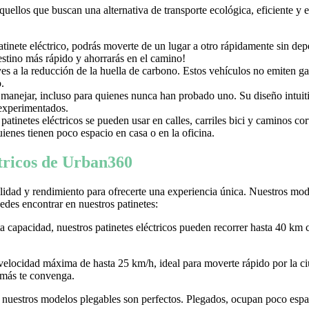
aquellos que buscan una alternativa de transporte ecológica, eficiente y
nete eléctrico, podrás moverte de un lugar a otro rápidamente sin depen
destino más rápido y ahorrarás en el camino!
uyes a la reducción de la huella de carbono. Estos vehículos no emiten g
.
e manejar, incluso para quienes nunca han probado uno. Su diseño intuiti
 experimentados.
tinetes eléctricos se pueden usar en calles, carriles bici y caminos c
ienes tienen poco espacio en casa o en la oficina.
ctricos de Urban360
idad y rendimiento para ofrecerte una experiencia única. Nuestros model
des encontrar en nuestros patinetes:
ta capacidad, nuestros patinetes eléctricos pueden recorrer hasta 40 km 
 velocidad máxima de hasta 25 km/h, ideal para moverte rápido por la
 más te convenga.
r, nuestros modelos plegables son perfectos. Plegados, ocupan poco espaci