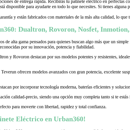
ones de entrega rápida. Recibirás tu patinete eléctrico en perfectas c
stá disponible para ayudarte en todo lo que necesites. Si tienes alguna
garantía y están fabricados con materiales de la más alta calidad, lo que
n360: Dualtron, Rovoron, Nosfet, Inmotion
cos de alta gama pensados para quienes buscan algo más que un simple
conocidas por su innovación, potencia y fiabilidad.
on y Rovoron destacan por sus modelos potentes y resistentes, ideales p
 y Teverun ofrecen modelos avanzados con gran potencia, excelente sus
acan por incorporar tecnología moderna, baterías eficientes y soluciones
ación calidad-precio, siendo una opción muy completa tanto si te estás i
erfecto para moverte con libertad, rapidez y total confianza.
nete Eléctrico en Urban360!