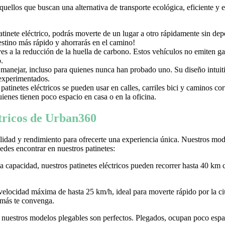
aquellos que buscan una alternativa de transporte ecológica, eficiente y
nete eléctrico, podrás moverte de un lugar a otro rápidamente sin depen
destino más rápido y ahorrarás en el camino!
uyes a la reducción de la huella de carbono. Estos vehículos no emiten g
.
e manejar, incluso para quienes nunca han probado uno. Su diseño intuiti
 experimentados.
tinetes eléctricos se pueden usar en calles, carriles bici y caminos c
ienes tienen poco espacio en casa o en la oficina.
ctricos de Urban360
idad y rendimiento para ofrecerte una experiencia única. Nuestros model
des encontrar en nuestros patinetes:
ta capacidad, nuestros patinetes eléctricos pueden recorrer hasta 40 km 
 velocidad máxima de hasta 25 km/h, ideal para moverte rápido por la
 más te convenga.
r, nuestros modelos plegables son perfectos. Plegados, ocupan poco espaci