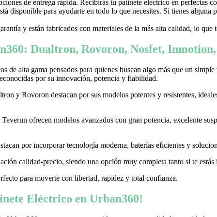
ones de entrega rápida. Recibirás tu patinete eléctrico en perfectas c
stá disponible para ayudarte en todo lo que necesites. Si tienes alguna
garantía y están fabricados con materiales de la más alta calidad, lo que
n360: Dualtron, Rovoron, Nosfet, Inmotion
cos de alta gama pensados para quienes buscan algo más que un simple
conocidas por su innovación, potencia y fiabilidad.
on y Rovoron destacan por sus modelos potentes y resistentes, ideales p
 y Teverun ofrecen modelos avanzados con gran potencia, excelente sus
acan por incorporar tecnología moderna, baterías eficientes y soluciones
ación calidad-precio, siendo una opción muy completa tanto si te estás i
erfecto para moverte con libertad, rapidez y total confianza.
nete Eléctrico en Urban360!