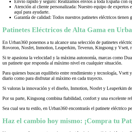
Envío rápido y seguro: Realizamos envíos a toda España con opci
Atención al cliente personalizada: Nuestro equipo de expertos e
aquí para ayudarte.
Garantía de calidad: Todos nuestros patinetes eléctricos tienen 
Patinetes Eléctricos de Alta Gama en Urba
En Urban360 ponemos a tu alcance una selección de patinetes eléctri
Rovoron, Nosfet, Inmotion, Leaperkim, Teverun, Kingsong y Vsett, re
Si te apasiona la velocidad y la máxima autonomía, marcas como Dualtr
un patinete que responda al máximo nivel en cualquier situación.
Para quienes buscan equilibrio entre rendimiento y tecnología, Vsett
diario como para disfrutar al máximo en cada trayecto.
Si valoras la innovación y el diseño, Inmotion, Nosfet y Leaperkim dest
Por su parte, Kingsong combina fiabilidad, confort y una excelente rel
Sea cual sea tu estilo, en Urban360 encontrarás el patinete eléctrico p
Haz el cambio hoy mismo: ¡Compra tu Pati