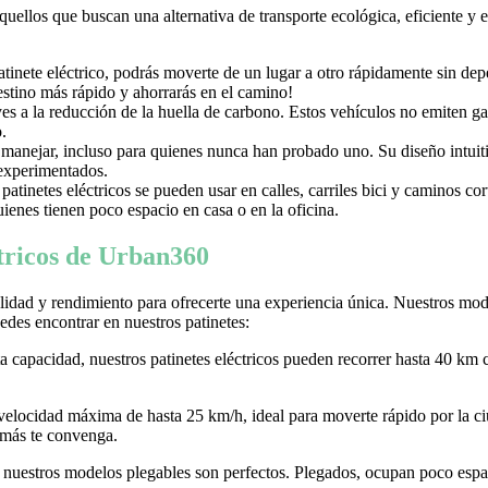
aquellos que buscan una alternativa de transporte ecológica, eficiente y
nete eléctrico, podrás moverte de un lugar a otro rápidamente sin depen
destino más rápido y ahorrarás en el camino!
uyes a la reducción de la huella de carbono. Estos vehículos no emiten g
.
e manejar, incluso para quienes nunca han probado uno. Su diseño intuiti
 experimentados.
tinetes eléctricos se pueden usar en calles, carriles bici y caminos c
ienes tienen poco espacio en casa o en la oficina.
ctricos de Urban360
idad y rendimiento para ofrecerte una experiencia única. Nuestros model
des encontrar en nuestros patinetes:
ta capacidad, nuestros patinetes eléctricos pueden recorrer hasta 40 km 
 velocidad máxima de hasta 25 km/h, ideal para moverte rápido por la
 más te convenga.
r, nuestros modelos plegables son perfectos. Plegados, ocupan poco espaci