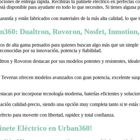
ones de entrega rápida. Recibirás tu patinete eléctrico en perfectas c
stá disponible para ayudarte en todo lo que necesites. Si tienes alguna
garantía y están fabricados con materiales de la más alta calidad, lo que
n360: Dualtron, Rovoron, Nosfet, Inmotion
cos de alta gama pensados para quienes buscan algo más que un simple
conocidas por su innovación, potencia y fiabilidad.
on y Rovoron destacan por sus modelos potentes y resistentes, ideales p
 y Teverun ofrecen modelos avanzados con gran potencia, excelente sus
acan por incorporar tecnología moderna, baterías eficientes y soluciones
ación calidad-precio, siendo una opción muy completa tanto si te estás i
erfecto para moverte con libertad, rapidez y total confianza.
nete Eléctrico en Urban360!