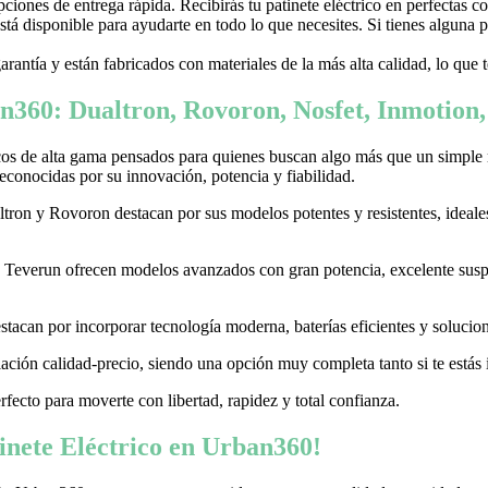
ones de entrega rápida. Recibirás tu patinete eléctrico en perfectas c
stá disponible para ayudarte en todo lo que necesites. Si tienes alguna
garantía y están fabricados con materiales de la más alta calidad, lo que
n360: Dualtron, Rovoron, Nosfet, Inmotion
cos de alta gama pensados para quienes buscan algo más que un simple
conocidas por su innovación, potencia y fiabilidad.
on y Rovoron destacan por sus modelos potentes y resistentes, ideales p
 y Teverun ofrecen modelos avanzados con gran potencia, excelente sus
acan por incorporar tecnología moderna, baterías eficientes y soluciones
ación calidad-precio, siendo una opción muy completa tanto si te estás i
erfecto para moverte con libertad, rapidez y total confianza.
nete Eléctrico en Urban360!