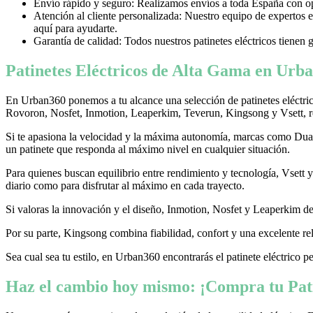
Envío rápido y seguro: Realizamos envíos a toda España con opci
Atención al cliente personalizada: Nuestro equipo de expertos e
aquí para ayudarte.
Garantía de calidad: Todos nuestros patinetes eléctricos tienen 
Patinetes Eléctricos de Alta Gama en Urba
En Urban360 ponemos a tu alcance una selección de patinetes eléctri
Rovoron, Nosfet, Inmotion, Leaperkim, Teverun, Kingsong y Vsett, re
Si te apasiona la velocidad y la máxima autonomía, marcas como Dualtr
un patinete que responda al máximo nivel en cualquier situación.
Para quienes buscan equilibrio entre rendimiento y tecnología, Vsett
diario como para disfrutar al máximo en cada trayecto.
Si valoras la innovación y el diseño, Inmotion, Nosfet y Leaperkim dest
Por su parte, Kingsong combina fiabilidad, confort y una excelente rel
Sea cual sea tu estilo, en Urban360 encontrarás el patinete eléctrico p
Haz el cambio hoy mismo: ¡Compra tu Pati