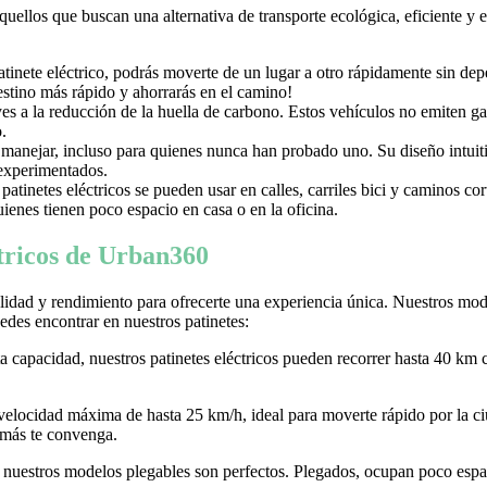
aquellos que buscan una alternativa de transporte ecológica, eficiente y
nete eléctrico, podrás moverte de un lugar a otro rápidamente sin depen
destino más rápido y ahorrarás en el camino!
uyes a la reducción de la huella de carbono. Estos vehículos no emiten g
.
e manejar, incluso para quienes nunca han probado uno. Su diseño intuiti
 experimentados.
tinetes eléctricos se pueden usar en calles, carriles bici y caminos c
ienes tienen poco espacio en casa o en la oficina.
ctricos de Urban360
idad y rendimiento para ofrecerte una experiencia única. Nuestros model
des encontrar en nuestros patinetes:
ta capacidad, nuestros patinetes eléctricos pueden recorrer hasta 40 km 
 velocidad máxima de hasta 25 km/h, ideal para moverte rápido por la
 más te convenga.
r, nuestros modelos plegables son perfectos. Plegados, ocupan poco espaci