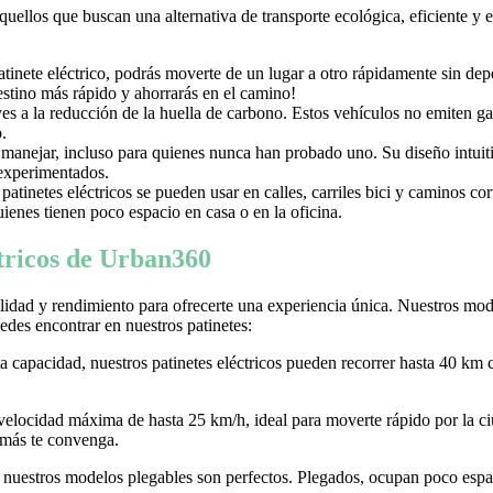
aquellos que buscan una alternativa de transporte ecológica, eficiente y
nete eléctrico, podrás moverte de un lugar a otro rápidamente sin depen
destino más rápido y ahorrarás en el camino!
uyes a la reducción de la huella de carbono. Estos vehículos no emiten g
.
e manejar, incluso para quienes nunca han probado uno. Su diseño intuiti
 experimentados.
tinetes eléctricos se pueden usar en calles, carriles bici y caminos c
ienes tienen poco espacio en casa o en la oficina.
ctricos de Urban360
idad y rendimiento para ofrecerte una experiencia única. Nuestros model
des encontrar en nuestros patinetes:
ta capacidad, nuestros patinetes eléctricos pueden recorrer hasta 40 km 
 velocidad máxima de hasta 25 km/h, ideal para moverte rápido por la
 más te convenga.
r, nuestros modelos plegables son perfectos. Plegados, ocupan poco espaci