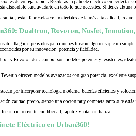
ones de entrega rápida. Recibirás tu patinete eléctrico en perfectas c
stá disponible para ayudarte en todo lo que necesites. Si tienes alguna
garantía y están fabricados con materiales de la más alta calidad, lo que
n360: Dualtron, Rovoron, Nosfet, Inmotion
cos de alta gama pensados para quienes buscan algo más que un simple
conocidas por su innovación, potencia y fiabilidad.
on y Rovoron destacan por sus modelos potentes y resistentes, ideales p
 y Teverun ofrecen modelos avanzados con gran potencia, excelente sus
acan por incorporar tecnología moderna, baterías eficientes y soluciones
ación calidad-precio, siendo una opción muy completa tanto si te estás i
erfecto para moverte con libertad, rapidez y total confianza.
nete Eléctrico en Urban360!