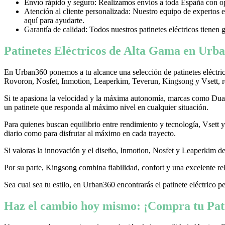
Envío rápido y seguro: Realizamos envíos a toda España con opci
Atención al cliente personalizada: Nuestro equipo de expertos e
aquí para ayudarte.
Garantía de calidad: Todos nuestros patinetes eléctricos tienen 
Patinetes Eléctricos de Alta Gama en Urba
En Urban360 ponemos a tu alcance una selección de patinetes eléctri
Rovoron, Nosfet, Inmotion, Leaperkim, Teverun, Kingsong y Vsett, re
Si te apasiona la velocidad y la máxima autonomía, marcas como Dualtr
un patinete que responda al máximo nivel en cualquier situación.
Para quienes buscan equilibrio entre rendimiento y tecnología, Vsett
diario como para disfrutar al máximo en cada trayecto.
Si valoras la innovación y el diseño, Inmotion, Nosfet y Leaperkim dest
Por su parte, Kingsong combina fiabilidad, confort y una excelente rel
Sea cual sea tu estilo, en Urban360 encontrarás el patinete eléctrico p
Haz el cambio hoy mismo: ¡Compra tu Pati