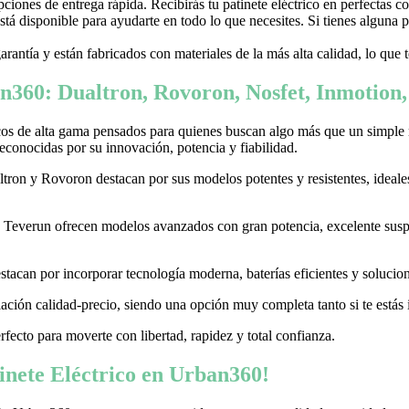
ones de entrega rápida. Recibirás tu patinete eléctrico en perfectas c
stá disponible para ayudarte en todo lo que necesites. Si tienes alguna
garantía y están fabricados con materiales de la más alta calidad, lo que
n360: Dualtron, Rovoron, Nosfet, Inmotion
cos de alta gama pensados para quienes buscan algo más que un simple
conocidas por su innovación, potencia y fiabilidad.
on y Rovoron destacan por sus modelos potentes y resistentes, ideales p
 y Teverun ofrecen modelos avanzados con gran potencia, excelente sus
acan por incorporar tecnología moderna, baterías eficientes y soluciones
ación calidad-precio, siendo una opción muy completa tanto si te estás i
erfecto para moverte con libertad, rapidez y total confianza.
nete Eléctrico en Urban360!