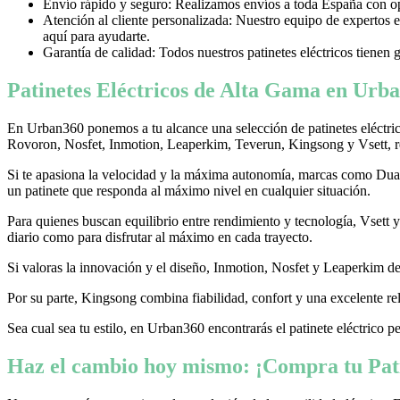
Envío rápido y seguro: Realizamos envíos a toda España con opci
Atención al cliente personalizada: Nuestro equipo de expertos e
aquí para ayudarte.
Garantía de calidad: Todos nuestros patinetes eléctricos tienen 
Patinetes Eléctricos de Alta Gama en Urba
En Urban360 ponemos a tu alcance una selección de patinetes eléctri
Rovoron, Nosfet, Inmotion, Leaperkim, Teverun, Kingsong y Vsett, re
Si te apasiona la velocidad y la máxima autonomía, marcas como Dualtr
un patinete que responda al máximo nivel en cualquier situación.
Para quienes buscan equilibrio entre rendimiento y tecnología, Vsett
diario como para disfrutar al máximo en cada trayecto.
Si valoras la innovación y el diseño, Inmotion, Nosfet y Leaperkim dest
Por su parte, Kingsong combina fiabilidad, confort y una excelente rel
Sea cual sea tu estilo, en Urban360 encontrarás el patinete eléctrico p
Haz el cambio hoy mismo: ¡Compra tu Pati