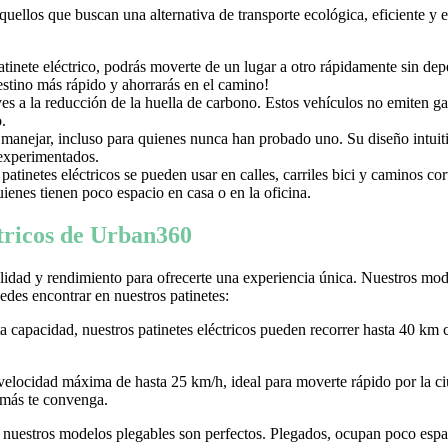
aquellos que buscan una alternativa de transporte ecológica, eficiente y
nete eléctrico, podrás moverte de un lugar a otro rápidamente sin depen
destino más rápido y ahorrarás en el camino!
uyes a la reducción de la huella de carbono. Estos vehículos no emiten g
.
e manejar, incluso para quienes nunca han probado uno. Su diseño intuiti
 experimentados.
tinetes eléctricos se pueden usar en calles, carriles bici y caminos c
ienes tienen poco espacio en casa o en la oficina.
ctricos de Urban360
idad y rendimiento para ofrecerte una experiencia única. Nuestros model
des encontrar en nuestros patinetes:
ta capacidad, nuestros patinetes eléctricos pueden recorrer hasta 40 km 
 velocidad máxima de hasta 25 km/h, ideal para moverte rápido por la
 más te convenga.
r, nuestros modelos plegables son perfectos. Plegados, ocupan poco espaci