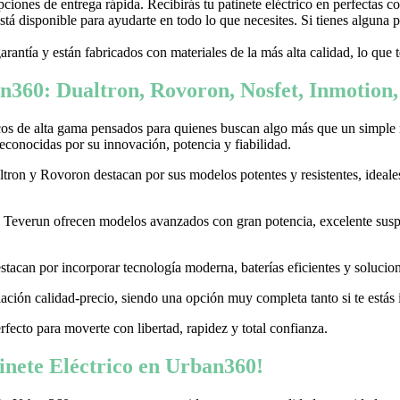
ones de entrega rápida. Recibirás tu patinete eléctrico en perfectas c
stá disponible para ayudarte en todo lo que necesites. Si tienes alguna
garantía y están fabricados con materiales de la más alta calidad, lo que
n360: Dualtron, Rovoron, Nosfet, Inmotion
cos de alta gama pensados para quienes buscan algo más que un simple
conocidas por su innovación, potencia y fiabilidad.
on y Rovoron destacan por sus modelos potentes y resistentes, ideales p
 y Teverun ofrecen modelos avanzados con gran potencia, excelente sus
acan por incorporar tecnología moderna, baterías eficientes y soluciones
ación calidad-precio, siendo una opción muy completa tanto si te estás i
erfecto para moverte con libertad, rapidez y total confianza.
nete Eléctrico en Urban360!