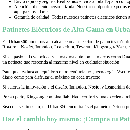
Envío rápido y seguro: Realizamos envíos a toda España con opci
Atención al cliente personalizada: Nuestro equipo de expertos e
aquí para ayudarte.
Garantía de calidad: Todos nuestros patinetes eléctricos tienen 
Patinetes Eléctricos de Alta Gama en Urba
En Urban360 ponemos a tu alcance una selección de patinetes eléctri
Rovoron, Nosfet, Inmotion, Leaperkim, Teverun, Kingsong y Vsett, re
Si te apasiona la velocidad y la máxima autonomía, marcas como Dualtr
un patinete que responda al máximo nivel en cualquier situación.
Para quienes buscan equilibrio entre rendimiento y tecnología, Vsett
diario como para disfrutar al máximo en cada trayecto.
Si valoras la innovación y el diseño, Inmotion, Nosfet y Leaperkim dest
Por su parte, Kingsong combina fiabilidad, confort y una excelente rel
Sea cual sea tu estilo, en Urban360 encontrarás el patinete eléctrico p
Haz el cambio hoy mismo: ¡Compra tu Pati