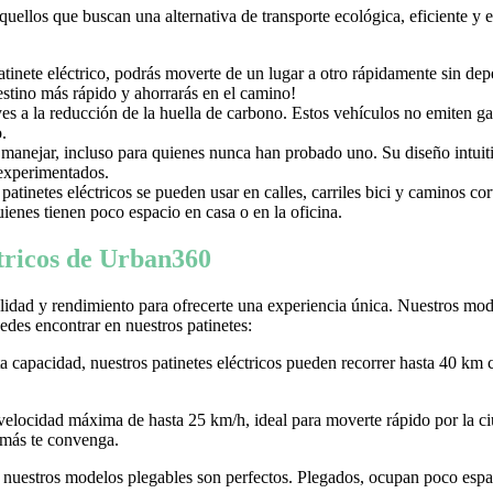
aquellos que buscan una alternativa de transporte ecológica, eficiente y
nete eléctrico, podrás moverte de un lugar a otro rápidamente sin depen
destino más rápido y ahorrarás en el camino!
uyes a la reducción de la huella de carbono. Estos vehículos no emiten g
.
e manejar, incluso para quienes nunca han probado uno. Su diseño intuiti
 experimentados.
tinetes eléctricos se pueden usar en calles, carriles bici y caminos c
ienes tienen poco espacio en casa o en la oficina.
ctricos de Urban360
idad y rendimiento para ofrecerte una experiencia única. Nuestros model
des encontrar en nuestros patinetes:
ta capacidad, nuestros patinetes eléctricos pueden recorrer hasta 40 km 
 velocidad máxima de hasta 25 km/h, ideal para moverte rápido por la
 más te convenga.
r, nuestros modelos plegables son perfectos. Plegados, ocupan poco espaci