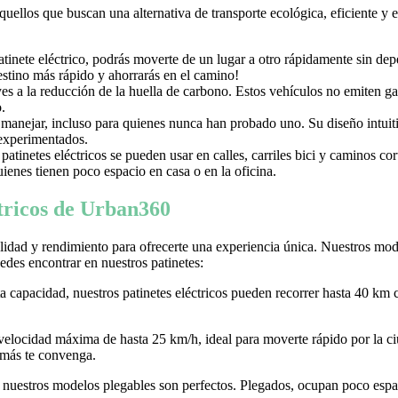
aquellos que buscan una alternativa de transporte ecológica, eficiente y
nete eléctrico, podrás moverte de un lugar a otro rápidamente sin depen
destino más rápido y ahorrarás en el camino!
uyes a la reducción de la huella de carbono. Estos vehículos no emiten g
.
e manejar, incluso para quienes nunca han probado uno. Su diseño intuiti
 experimentados.
tinetes eléctricos se pueden usar en calles, carriles bici y caminos c
ienes tienen poco espacio en casa o en la oficina.
ctricos de Urban360
idad y rendimiento para ofrecerte una experiencia única. Nuestros model
des encontrar en nuestros patinetes:
ta capacidad, nuestros patinetes eléctricos pueden recorrer hasta 40 km 
 velocidad máxima de hasta 25 km/h, ideal para moverte rápido por la
 más te convenga.
r, nuestros modelos plegables son perfectos. Plegados, ocupan poco espaci