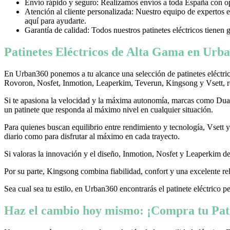
Envío rápido y seguro: Realizamos envíos a toda España con opci
Atención al cliente personalizada: Nuestro equipo de expertos e
aquí para ayudarte.
Garantía de calidad: Todos nuestros patinetes eléctricos tienen 
Patinetes Eléctricos de Alta Gama en Urba
En Urban360 ponemos a tu alcance una selección de patinetes eléctri
Rovoron, Nosfet, Inmotion, Leaperkim, Teverun, Kingsong y Vsett, re
Si te apasiona la velocidad y la máxima autonomía, marcas como Dualtr
un patinete que responda al máximo nivel en cualquier situación.
Para quienes buscan equilibrio entre rendimiento y tecnología, Vsett
diario como para disfrutar al máximo en cada trayecto.
Si valoras la innovación y el diseño, Inmotion, Nosfet y Leaperkim dest
Por su parte, Kingsong combina fiabilidad, confort y una excelente rel
Sea cual sea tu estilo, en Urban360 encontrarás el patinete eléctrico p
Haz el cambio hoy mismo: ¡Compra tu Pati