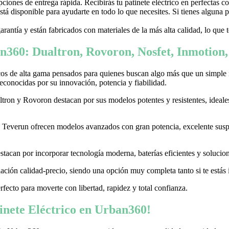
ones de entrega rápida. Recibirás tu patinete eléctrico en perfectas c
stá disponible para ayudarte en todo lo que necesites. Si tienes alguna
garantía y están fabricados con materiales de la más alta calidad, lo que
n360: Dualtron, Rovoron, Nosfet, Inmotion
cos de alta gama pensados para quienes buscan algo más que un simple
conocidas por su innovación, potencia y fiabilidad.
on y Rovoron destacan por sus modelos potentes y resistentes, ideales p
 y Teverun ofrecen modelos avanzados con gran potencia, excelente sus
acan por incorporar tecnología moderna, baterías eficientes y soluciones
ación calidad-precio, siendo una opción muy completa tanto si te estás i
erfecto para moverte con libertad, rapidez y total confianza.
nete Eléctrico en Urban360!