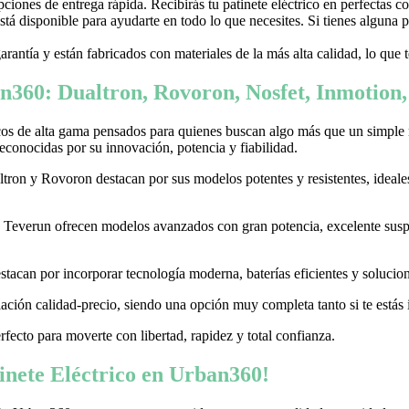
ones de entrega rápida. Recibirás tu patinete eléctrico en perfectas c
stá disponible para ayudarte en todo lo que necesites. Si tienes alguna
garantía y están fabricados con materiales de la más alta calidad, lo que
n360: Dualtron, Rovoron, Nosfet, Inmotion
cos de alta gama pensados para quienes buscan algo más que un simple
conocidas por su innovación, potencia y fiabilidad.
on y Rovoron destacan por sus modelos potentes y resistentes, ideales p
 y Teverun ofrecen modelos avanzados con gran potencia, excelente sus
acan por incorporar tecnología moderna, baterías eficientes y soluciones
ación calidad-precio, siendo una opción muy completa tanto si te estás i
erfecto para moverte con libertad, rapidez y total confianza.
nete Eléctrico en Urban360!