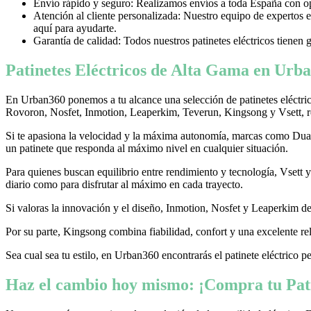
Envío rápido y seguro: Realizamos envíos a toda España con opci
Atención al cliente personalizada: Nuestro equipo de expertos e
aquí para ayudarte.
Garantía de calidad: Todos nuestros patinetes eléctricos tienen 
Patinetes Eléctricos de Alta Gama en Urba
En Urban360 ponemos a tu alcance una selección de patinetes eléctri
Rovoron, Nosfet, Inmotion, Leaperkim, Teverun, Kingsong y Vsett, re
Si te apasiona la velocidad y la máxima autonomía, marcas como Dualtr
un patinete que responda al máximo nivel en cualquier situación.
Para quienes buscan equilibrio entre rendimiento y tecnología, Vsett
diario como para disfrutar al máximo en cada trayecto.
Si valoras la innovación y el diseño, Inmotion, Nosfet y Leaperkim dest
Por su parte, Kingsong combina fiabilidad, confort y una excelente rel
Sea cual sea tu estilo, en Urban360 encontrarás el patinete eléctrico p
Haz el cambio hoy mismo: ¡Compra tu Pati