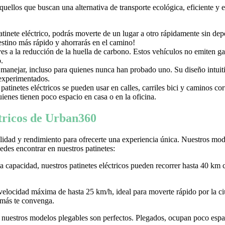
aquellos que buscan una alternativa de transporte ecológica, eficiente y
nete eléctrico, podrás moverte de un lugar a otro rápidamente sin depen
destino más rápido y ahorrarás en el camino!
uyes a la reducción de la huella de carbono. Estos vehículos no emiten g
.
e manejar, incluso para quienes nunca han probado uno. Su diseño intuiti
 experimentados.
tinetes eléctricos se pueden usar en calles, carriles bici y caminos c
ienes tienen poco espacio en casa o en la oficina.
ctricos de Urban360
idad y rendimiento para ofrecerte una experiencia única. Nuestros model
des encontrar en nuestros patinetes:
ta capacidad, nuestros patinetes eléctricos pueden recorrer hasta 40 km 
 velocidad máxima de hasta 25 km/h, ideal para moverte rápido por la
 más te convenga.
r, nuestros modelos plegables son perfectos. Plegados, ocupan poco espaci