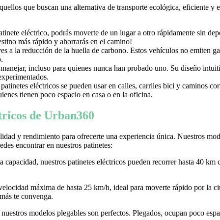
aquellos que buscan una alternativa de transporte ecológica, eficiente y
nete eléctrico, podrás moverte de un lugar a otro rápidamente sin depen
destino más rápido y ahorrarás en el camino!
uyes a la reducción de la huella de carbono. Estos vehículos no emiten g
.
e manejar, incluso para quienes nunca han probado uno. Su diseño intuiti
 experimentados.
tinetes eléctricos se pueden usar en calles, carriles bici y caminos c
ienes tienen poco espacio en casa o en la oficina.
ctricos de Urban360
idad y rendimiento para ofrecerte una experiencia única. Nuestros model
des encontrar en nuestros patinetes:
ta capacidad, nuestros patinetes eléctricos pueden recorrer hasta 40 km 
 velocidad máxima de hasta 25 km/h, ideal para moverte rápido por la
 más te convenga.
r, nuestros modelos plegables son perfectos. Plegados, ocupan poco espaci