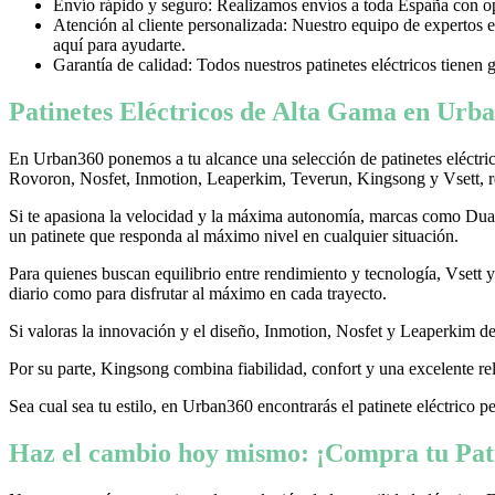
Envío rápido y seguro: Realizamos envíos a toda España con opci
Atención al cliente personalizada: Nuestro equipo de expertos e
aquí para ayudarte.
Garantía de calidad: Todos nuestros patinetes eléctricos tienen 
Patinetes Eléctricos de Alta Gama en Urba
En Urban360 ponemos a tu alcance una selección de patinetes eléctri
Rovoron, Nosfet, Inmotion, Leaperkim, Teverun, Kingsong y Vsett, re
Si te apasiona la velocidad y la máxima autonomía, marcas como Dualtr
un patinete que responda al máximo nivel en cualquier situación.
Para quienes buscan equilibrio entre rendimiento y tecnología, Vsett
diario como para disfrutar al máximo en cada trayecto.
Si valoras la innovación y el diseño, Inmotion, Nosfet y Leaperkim dest
Por su parte, Kingsong combina fiabilidad, confort y una excelente rel
Sea cual sea tu estilo, en Urban360 encontrarás el patinete eléctrico p
Haz el cambio hoy mismo: ¡Compra tu Pati