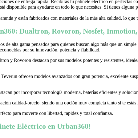
ones de entrega rápida. Recibirás tu patinete eléctrico en perfectas c
stá disponible para ayudarte en todo lo que necesites. Si tienes alguna
garantía y están fabricados con materiales de la más alta calidad, lo que
n360: Dualtron, Rovoron, Nosfet, Inmotion
cos de alta gama pensados para quienes buscan algo más que un simple
conocidas por su innovación, potencia y fiabilidad.
on y Rovoron destacan por sus modelos potentes y resistentes, ideales p
 y Teverun ofrecen modelos avanzados con gran potencia, excelente sus
acan por incorporar tecnología moderna, baterías eficientes y soluciones
ación calidad-precio, siendo una opción muy completa tanto si te estás i
erfecto para moverte con libertad, rapidez y total confianza.
nete Eléctrico en Urban360!