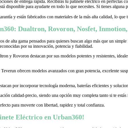
ones de entrega rápida. Recibirás tu patinete eléctrico en perfectas c
stá disponible para ayudarte en todo lo que necesites. Si tienes alguna
garantía y están fabricados con materiales de la más alta calidad, lo que
n360: Dualtron, Rovoron, Nosfet, Inmotion
cos de alta gama pensados para quienes buscan algo más que un simple
conocidas por su innovación, potencia y fiabilidad.
on y Rovoron destacan por sus modelos potentes y resistentes, ideales p
 y Teverun ofrecen modelos avanzados con gran potencia, excelente sus
acan por incorporar tecnología moderna, baterías eficientes y soluciones
ación calidad-precio, siendo una opción muy completa tanto si te estás i
erfecto para moverte con libertad, rapidez y total confianza.
nete Eléctrico en Urban360!