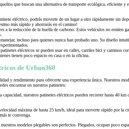
aquellos que buscan una alternativa de transporte ecológica, eficiente y
nete eléctrico, podrás moverte de un lugar a otro rápidamente sin depen
destino más rápido y ahorrarás en el camino!
uyes a la reducción de la huella de carbono. Estos vehículos no emiten g
.
e manejar, incluso para quienes nunca han probado uno. Su diseño intuiti
 experimentados.
tinetes eléctricos se pueden usar en calles, carriles bici y caminos c
ienes tienen poco espacio en casa o en la oficina.
ctricos de Urban360
idad y rendimiento para ofrecerte una experiencia única. Nuestros model
des encontrar en nuestros patinetes:
ta capacidad, nuestros patinetes eléctricos pueden recorrer hasta 40 km 
 velocidad máxima de hasta 25 km/h, ideal para moverte rápido por la
 más te convenga.
r, nuestros modelos plegables son perfectos. Plegados, ocupan poco espaci