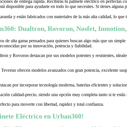
ones de entrega rápida. Recibirás tu patinete eléctrico en perfectas c
stá disponible para ayudarte en todo lo que necesites. Si tienes alguna
garantía y están fabricados con materiales de la más alta calidad, lo que
n360: Dualtron, Rovoron, Nosfet, Inmotion
cos de alta gama pensados para quienes buscan algo más que un simple
conocidas por su innovación, potencia y fiabilidad.
on y Rovoron destacan por sus modelos potentes y resistentes, ideales p
 y Teverun ofrecen modelos avanzados con gran potencia, excelente sus
acan por incorporar tecnología moderna, baterías eficientes y soluciones
ación calidad-precio, siendo una opción muy completa tanto si te estás i
erfecto para moverte con libertad, rapidez y total confianza.
nete Eléctrico en Urban360!