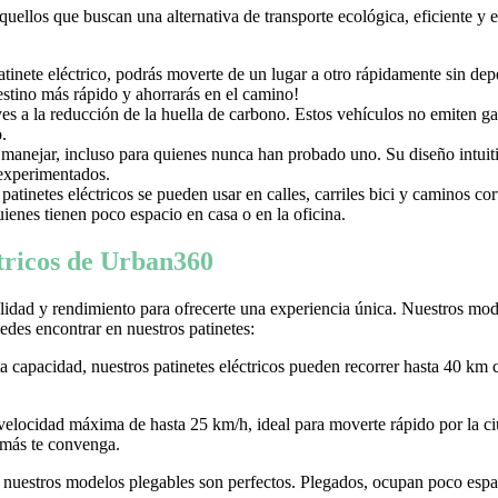
aquellos que buscan una alternativa de transporte ecológica, eficiente y
nete eléctrico, podrás moverte de un lugar a otro rápidamente sin depen
destino más rápido y ahorrarás en el camino!
uyes a la reducción de la huella de carbono. Estos vehículos no emiten g
.
e manejar, incluso para quienes nunca han probado uno. Su diseño intuiti
 experimentados.
tinetes eléctricos se pueden usar en calles, carriles bici y caminos c
ienes tienen poco espacio en casa o en la oficina.
ctricos de Urban360
idad y rendimiento para ofrecerte una experiencia única. Nuestros model
des encontrar en nuestros patinetes:
ta capacidad, nuestros patinetes eléctricos pueden recorrer hasta 40 km 
 velocidad máxima de hasta 25 km/h, ideal para moverte rápido por la
 más te convenga.
r, nuestros modelos plegables son perfectos. Plegados, ocupan poco espaci