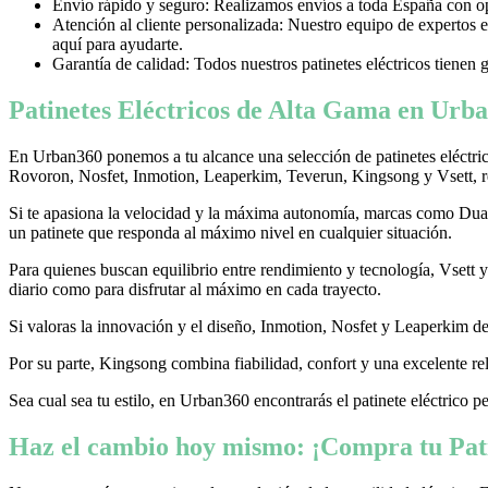
Envío rápido y seguro: Realizamos envíos a toda España con opci
Atención al cliente personalizada: Nuestro equipo de expertos e
aquí para ayudarte.
Garantía de calidad: Todos nuestros patinetes eléctricos tienen 
Patinetes Eléctricos de Alta Gama en Urba
En Urban360 ponemos a tu alcance una selección de patinetes eléctri
Rovoron, Nosfet, Inmotion, Leaperkim, Teverun, Kingsong y Vsett, re
Si te apasiona la velocidad y la máxima autonomía, marcas como Dualtr
un patinete que responda al máximo nivel en cualquier situación.
Para quienes buscan equilibrio entre rendimiento y tecnología, Vsett
diario como para disfrutar al máximo en cada trayecto.
Si valoras la innovación y el diseño, Inmotion, Nosfet y Leaperkim dest
Por su parte, Kingsong combina fiabilidad, confort y una excelente rel
Sea cual sea tu estilo, en Urban360 encontrarás el patinete eléctrico p
Haz el cambio hoy mismo: ¡Compra tu Pati