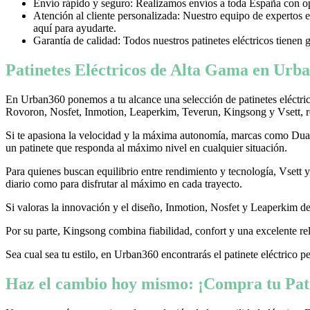
Envío rápido y seguro: Realizamos envíos a toda España con opci
Atención al cliente personalizada: Nuestro equipo de expertos e
aquí para ayudarte.
Garantía de calidad: Todos nuestros patinetes eléctricos tienen 
Patinetes Eléctricos de Alta Gama en Urba
En Urban360 ponemos a tu alcance una selección de patinetes eléctri
Rovoron, Nosfet, Inmotion, Leaperkim, Teverun, Kingsong y Vsett, re
Si te apasiona la velocidad y la máxima autonomía, marcas como Dualtr
un patinete que responda al máximo nivel en cualquier situación.
Para quienes buscan equilibrio entre rendimiento y tecnología, Vsett
diario como para disfrutar al máximo en cada trayecto.
Si valoras la innovación y el diseño, Inmotion, Nosfet y Leaperkim dest
Por su parte, Kingsong combina fiabilidad, confort y una excelente rel
Sea cual sea tu estilo, en Urban360 encontrarás el patinete eléctrico p
Haz el cambio hoy mismo: ¡Compra tu Pati