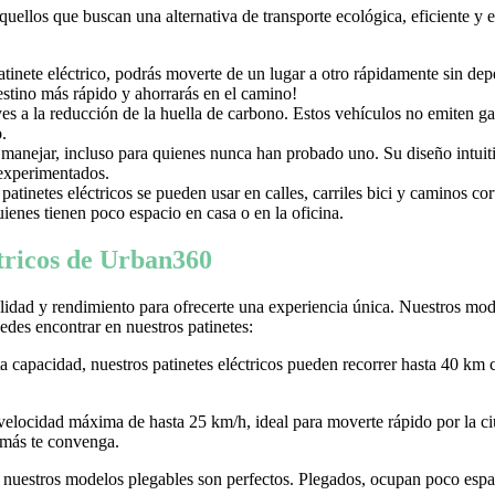
aquellos que buscan una alternativa de transporte ecológica, eficiente y
nete eléctrico, podrás moverte de un lugar a otro rápidamente sin depen
destino más rápido y ahorrarás en el camino!
uyes a la reducción de la huella de carbono. Estos vehículos no emiten g
.
e manejar, incluso para quienes nunca han probado uno. Su diseño intuiti
 experimentados.
tinetes eléctricos se pueden usar en calles, carriles bici y caminos c
ienes tienen poco espacio en casa o en la oficina.
ctricos de Urban360
idad y rendimiento para ofrecerte una experiencia única. Nuestros model
des encontrar en nuestros patinetes:
ta capacidad, nuestros patinetes eléctricos pueden recorrer hasta 40 km 
 velocidad máxima de hasta 25 km/h, ideal para moverte rápido por la
 más te convenga.
r, nuestros modelos plegables son perfectos. Plegados, ocupan poco espaci