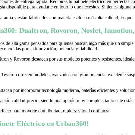
ones de entrega rápida. Recibirás tu patinete eléctrico en perfectas c
stá disponible para ayudarte en todo lo que necesites. Si tienes alguna
garantía y están fabricados con materiales de la más alta calidad, lo que
n360: Dualtron, Rovoron, Nosfet, Inmotion
cos de alta gama pensados para quienes buscan algo más que un simple
conocidas por su innovación, potencia y fiabilidad.
on y Rovoron destacan por sus modelos potentes y resistentes, ideales p
 y Teverun ofrecen modelos avanzados con gran potencia, excelente sus
acan por incorporar tecnología moderna, baterías eficientes y soluciones
ación calidad-precio, siendo una opción muy completa tanto si te estás i
erfecto para moverte con libertad, rapidez y total confianza.
nete Eléctrico en Urban360!