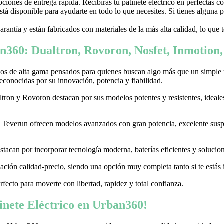
ones de entrega rápida. Recibirás tu patinete eléctrico en perfectas c
stá disponible para ayudarte en todo lo que necesites. Si tienes alguna
garantía y están fabricados con materiales de la más alta calidad, lo que
n360: Dualtron, Rovoron, Nosfet, Inmotion
cos de alta gama pensados para quienes buscan algo más que un simple
conocidas por su innovación, potencia y fiabilidad.
on y Rovoron destacan por sus modelos potentes y resistentes, ideales p
 y Teverun ofrecen modelos avanzados con gran potencia, excelente sus
acan por incorporar tecnología moderna, baterías eficientes y soluciones
ación calidad-precio, siendo una opción muy completa tanto si te estás i
erfecto para moverte con libertad, rapidez y total confianza.
nete Eléctrico en Urban360!