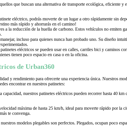
aquellos que buscan una alternativa de transporte ecológica, eficiente y
nete eléctrico, podrás moverte de un lugar a otro rápidamente sin depen
destino más rápido y ahorrarás en el camino!
uyes a la reducción de la huella de carbono. Estos vehículos no emiten g
.
e manejar, incluso para quienes nunca han probado uno. Su diseño intuiti
 experimentados.
tinetes eléctricos se pueden usar en calles, carriles bici y caminos c
ienes tienen poco espacio en casa o en la oficina.
ctricos de Urban360
idad y rendimiento para ofrecerte una experiencia única. Nuestros model
des encontrar en nuestros patinetes:
ta capacidad, nuestros patinetes eléctricos pueden recorrer hasta 40 km 
 velocidad máxima de hasta 25 km/h, ideal para moverte rápido por la
 más te convenga.
r, nuestros modelos plegables son perfectos. Plegados, ocupan poco espaci