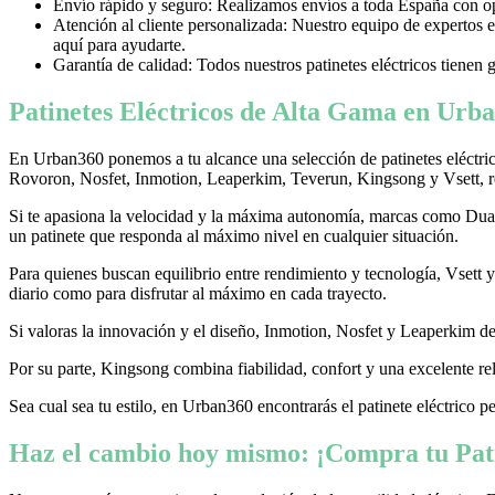
Envío rápido y seguro: Realizamos envíos a toda España con opci
Atención al cliente personalizada: Nuestro equipo de expertos e
aquí para ayudarte.
Garantía de calidad: Todos nuestros patinetes eléctricos tienen 
Patinetes Eléctricos de Alta Gama en Urba
En Urban360 ponemos a tu alcance una selección de patinetes eléctri
Rovoron, Nosfet, Inmotion, Leaperkim, Teverun, Kingsong y Vsett, re
Si te apasiona la velocidad y la máxima autonomía, marcas como Dualtr
un patinete que responda al máximo nivel en cualquier situación.
Para quienes buscan equilibrio entre rendimiento y tecnología, Vsett
diario como para disfrutar al máximo en cada trayecto.
Si valoras la innovación y el diseño, Inmotion, Nosfet y Leaperkim dest
Por su parte, Kingsong combina fiabilidad, confort y una excelente rel
Sea cual sea tu estilo, en Urban360 encontrarás el patinete eléctrico p
Haz el cambio hoy mismo: ¡Compra tu Pati