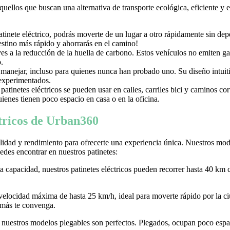
aquellos que buscan una alternativa de transporte ecológica, eficiente y
nete eléctrico, podrás moverte de un lugar a otro rápidamente sin depen
destino más rápido y ahorrarás en el camino!
uyes a la reducción de la huella de carbono. Estos vehículos no emiten g
.
e manejar, incluso para quienes nunca han probado uno. Su diseño intuiti
 experimentados.
tinetes eléctricos se pueden usar en calles, carriles bici y caminos c
ienes tienen poco espacio en casa o en la oficina.
ctricos de Urban360
idad y rendimiento para ofrecerte una experiencia única. Nuestros model
des encontrar en nuestros patinetes:
ta capacidad, nuestros patinetes eléctricos pueden recorrer hasta 40 km 
 velocidad máxima de hasta 25 km/h, ideal para moverte rápido por la
 más te convenga.
r, nuestros modelos plegables son perfectos. Plegados, ocupan poco espaci