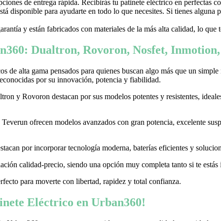
ones de entrega rápida. Recibirás tu patinete eléctrico en perfectas c
stá disponible para ayudarte en todo lo que necesites. Si tienes alguna
garantía y están fabricados con materiales de la más alta calidad, lo que
n360: Dualtron, Rovoron, Nosfet, Inmotion
cos de alta gama pensados para quienes buscan algo más que un simple
conocidas por su innovación, potencia y fiabilidad.
on y Rovoron destacan por sus modelos potentes y resistentes, ideales p
 y Teverun ofrecen modelos avanzados con gran potencia, excelente sus
acan por incorporar tecnología moderna, baterías eficientes y soluciones
ación calidad-precio, siendo una opción muy completa tanto si te estás i
erfecto para moverte con libertad, rapidez y total confianza.
nete Eléctrico en Urban360!