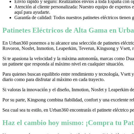
Envío rápido y seguro: Realizamos envíos a toda España con opci
Atención al cliente personalizada: Nuestro equipo de expertos e
aquí para ayudarte.
Garantía de calidad: Todos nuestros patinetes eléctricos tienen 
Patinetes Eléctricos de Alta Gama en Urba
En Urban360 ponemos a tu alcance una selección de patinetes eléctri
Rovoron, Nosfet, Inmotion, Leaperkim, Teverun, Kingsong y Vsett, re
Si te apasiona la velocidad y la máxima autonomía, marcas como Dualtr
un patinete que responda al máximo nivel en cualquier situación.
Para quienes buscan equilibrio entre rendimiento y tecnología, Vsett
diario como para disfrutar al máximo en cada trayecto.
Si valoras la innovación y el diseño, Inmotion, Nosfet y Leaperkim dest
Por su parte, Kingsong combina fiabilidad, confort y una excelente rel
Sea cual sea tu estilo, en Urban360 encontrarás el patinete eléctrico p
Haz el cambio hoy mismo: ¡Compra tu Pati