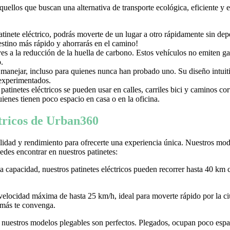
aquellos que buscan una alternativa de transporte ecológica, eficiente y
nete eléctrico, podrás moverte de un lugar a otro rápidamente sin depen
destino más rápido y ahorrarás en el camino!
uyes a la reducción de la huella de carbono. Estos vehículos no emiten g
.
e manejar, incluso para quienes nunca han probado uno. Su diseño intuiti
 experimentados.
tinetes eléctricos se pueden usar en calles, carriles bici y caminos c
ienes tienen poco espacio en casa o en la oficina.
ctricos de Urban360
idad y rendimiento para ofrecerte una experiencia única. Nuestros model
des encontrar en nuestros patinetes:
ta capacidad, nuestros patinetes eléctricos pueden recorrer hasta 40 km 
 velocidad máxima de hasta 25 km/h, ideal para moverte rápido por la
 más te convenga.
r, nuestros modelos plegables son perfectos. Plegados, ocupan poco espaci