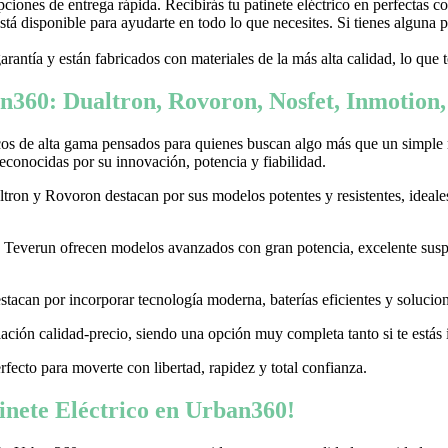
ones de entrega rápida. Recibirás tu patinete eléctrico en perfectas c
stá disponible para ayudarte en todo lo que necesites. Si tienes alguna
garantía y están fabricados con materiales de la más alta calidad, lo que
n360: Dualtron, Rovoron, Nosfet, Inmotion
cos de alta gama pensados para quienes buscan algo más que un simple
conocidas por su innovación, potencia y fiabilidad.
on y Rovoron destacan por sus modelos potentes y resistentes, ideales p
 y Teverun ofrecen modelos avanzados con gran potencia, excelente sus
acan por incorporar tecnología moderna, baterías eficientes y soluciones
ación calidad-precio, siendo una opción muy completa tanto si te estás i
erfecto para moverte con libertad, rapidez y total confianza.
nete Eléctrico en Urban360!