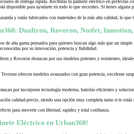
ones de entrega rápida. Recibirás tu patinete eléctrico en perfectas c
stá disponible para ayudarte en todo lo que necesites. Si tienes alguna
garantía y están fabricados con materiales de la más alta calidad, lo que
n360: Dualtron, Rovoron, Nosfet, Inmotion
cos de alta gama pensados para quienes buscan algo más que un simple
conocidas por su innovación, potencia y fiabilidad.
on y Rovoron destacan por sus modelos potentes y resistentes, ideales p
 y Teverun ofrecen modelos avanzados con gran potencia, excelente sus
acan por incorporar tecnología moderna, baterías eficientes y soluciones
ación calidad-precio, siendo una opción muy completa tanto si te estás i
erfecto para moverte con libertad, rapidez y total confianza.
nete Eléctrico en Urban360!