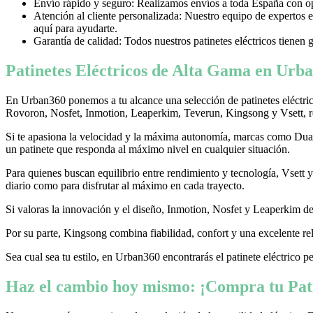
Envío rápido y seguro: Realizamos envíos a toda España con opci
Atención al cliente personalizada: Nuestro equipo de expertos e
aquí para ayudarte.
Garantía de calidad: Todos nuestros patinetes eléctricos tienen 
Patinetes Eléctricos de Alta Gama en Urba
En Urban360 ponemos a tu alcance una selección de patinetes eléctri
Rovoron, Nosfet, Inmotion, Leaperkim, Teverun, Kingsong y Vsett, re
Si te apasiona la velocidad y la máxima autonomía, marcas como Dualtr
un patinete que responda al máximo nivel en cualquier situación.
Para quienes buscan equilibrio entre rendimiento y tecnología, Vsett
diario como para disfrutar al máximo en cada trayecto.
Si valoras la innovación y el diseño, Inmotion, Nosfet y Leaperkim dest
Por su parte, Kingsong combina fiabilidad, confort y una excelente rel
Sea cual sea tu estilo, en Urban360 encontrarás el patinete eléctrico p
Haz el cambio hoy mismo: ¡Compra tu Pati