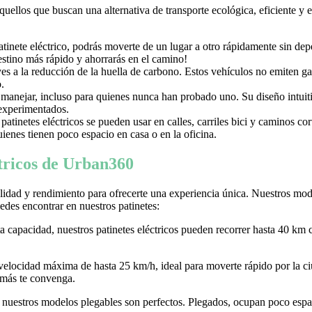
aquellos que buscan una alternativa de transporte ecológica, eficiente y
nete eléctrico, podrás moverte de un lugar a otro rápidamente sin depen
destino más rápido y ahorrarás en el camino!
uyes a la reducción de la huella de carbono. Estos vehículos no emiten g
.
e manejar, incluso para quienes nunca han probado uno. Su diseño intuiti
 experimentados.
tinetes eléctricos se pueden usar en calles, carriles bici y caminos c
ienes tienen poco espacio en casa o en la oficina.
ctricos de Urban360
idad y rendimiento para ofrecerte una experiencia única. Nuestros model
des encontrar en nuestros patinetes:
ta capacidad, nuestros patinetes eléctricos pueden recorrer hasta 40 km 
 velocidad máxima de hasta 25 km/h, ideal para moverte rápido por la
 más te convenga.
r, nuestros modelos plegables son perfectos. Plegados, ocupan poco espaci