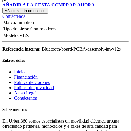
AÑADIR A LA CESTA
COMPRAR AHORA
Añadir a lista de deseos
Contáctenos
Marca
:
Inmotion
Tipo de pieza
:
Controladores
Modelo
:
v12s
Referencia interna:
Bluetooth-board-PCBA-assembly-im-v12s
Enlaces útiles
Inicio
Financiación
Política de Cookies
Política de privacidad
Aviso Legal
Contáctenos
Sobre nosotros
En Urban360 somos especialistas en movilidad eléctrica urbana,
ofreciendo patinetes, monociclos y e-bikes de alta calidad para