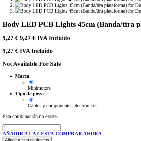
Body LED PCB Lights 45cm (Banda/tira pl
9,27
€
9,27
€
IVA Incluido
9,27
€
IVA Incluido
Not Available For Sale
Marca
Minimotors
Tipo de pieza
Cables y componentes electrónicos
Esta combinación no existe.
AÑADIR A LA CESTA
COMPRAR AHORA
Añadir a lista de deseos