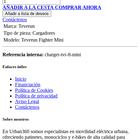
AÑADIR A LA CESTA
COMPRAR AHORA
Añadir a lista de deseos
Contáctenos
Marca
:
Teverun
Tipo de pieza
:
Cargadores
Modelo
:
Teverun Fighter Mini
Referencia interna:
charger-tvr-ft-mini
Enlaces útiles
Inicio
Financiación
Política de Cookies
Política de privacidad
Aviso Legal
Contáctenos
Sobre nosotros
En Urban360 somos especialistas en movilidad eléctrica urbana,
ofreciendo patinetes, monociclos y e-bikes de alta calidad para