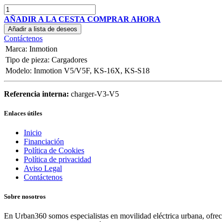
AÑADIR A LA CESTA
COMPRAR AHORA
Añadir a lista de deseos
Contáctenos
Marca
:
Inmotion
Tipo de pieza
:
Cargadores
Modelo
:
Inmotion V5/V5F
,
KS-16X
,
KS-S18
Referencia interna:
charger-V3-V5
Enlaces útiles
Inicio
Financiación
Política de Cookies
Política de privacidad
Aviso Legal
Contáctenos
Sobre nosotros
En Urban360 somos especialistas en movilidad eléctrica urbana, ofreci