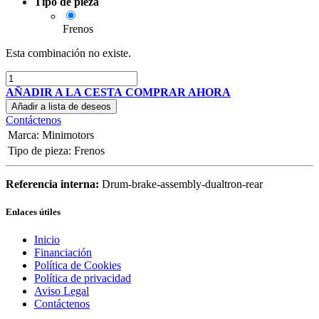
Tipo de pieza
Frenos
Esta combinación no existe.
AÑADIR A LA CESTA
COMPRAR AHORA
Añadir a lista de deseos
Contáctenos
Marca
:
Minimotors
Tipo de pieza
:
Frenos
Referencia interna:
Drum-brake-assembly-dualtron-rear
Enlaces útiles
Inicio
Financiación
Política de Cookies
Política de privacidad
Aviso Legal
Contáctenos