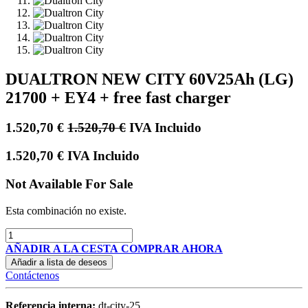
DUALTRON NEW CITY 60V25Ah (LG)
21700 + EY4 + free fast charger
1.520,70
€
1.520,70
€
IVA Incluido
1.520,70
€
IVA Incluido
Not Available For Sale
Esta combinación no existe.
AÑADIR A LA CESTA
COMPRAR AHORA
Añadir a lista de deseos
Contáctenos
Referencia interna:
dt-city-25