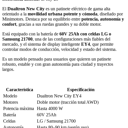
El
Dualtron New City
es un patinete eléctrico de gama alta
orientado a la
movilidad urbana potente y cómoda
, diseñado por
Minimotors. Destaca por su equilibrio entre
potencia, autonomía y
confort
, gracias a sus ruedas grandes y su doble motor.
Está equipado con la batería de
60V 25Ah con celdas LG o
Samsung 21700
, una de las configuraciones más fiables del
mercado, y el sistema de display inteligente
EY4
, que permite
controlar modos de conducción, velocidad y estado del sistema.
Es un modelo pensado para usuarios que quieren un patinete
robusto, estable y con gran autonomía para ciudad y trayectos
largos.
Característica
Especificación
Modelo
Dualtron New City EY4
Motores
Doble motor (tracción total AWD)
Potencia máxima
Hasta 4000 W
Batería
60V 25Ah
Celdas
LG / Samsung 21700
Autonomía
Hasta 80–90 km (según uso)