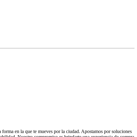
la forma en la que te mueves por la ciudad. Apostamos por soluciones
 fiabilidad. Nuestro compromiso es brindarte una experiencia de compra