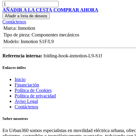
AÑADIR A LA CESTA
COMPRAR AHORA
Añadir a lista de deseos
Contáctenos
Marca
:
Inmotion
Tipo de pieza
:
Componentes mecánicos
Modelo
:
Inmotion S1F/L9
Referencia interna:
folding-hook-inmotion-L9-S1f
Enlaces útiles
Inicio
Financiación
Política de Cookies
Política de privacidad
Aviso Legal
Contáctenos
Sobre nosotros
En Urban360 somos especialistas en movilidad eléctrica urbana, ofreci
eficientes, sostenibles y tecnológicamente avanzadas, trabajando con 