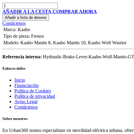
AÑADIR A LA CESTA
COMPRAR AHORA
Añadir a lista de deseos
Contáctenos
Marca
:
Kaabo
Tipo de pieza
:
Frenos
Modelo
:
Kaabo Mantis 8
,
Kaabo Mantis 10
,
Kaabo Wolf Warrior
Referencia interna:
Hydraulic-Brake-Lever-Kaabo-Wolf-Mantis-G
Enlaces útiles
Inicio
Financiación
Política de Cookies
Política de privacidad
Aviso Legal
Contáctenos
Sobre nosotros
En Urban360 somos especialistas en movilidad eléctrica urbana, ofreci