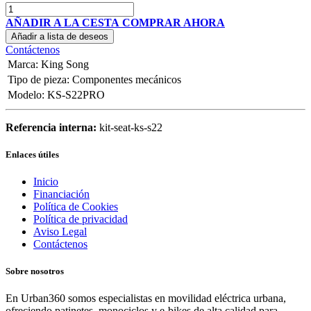
AÑADIR A LA CESTA
COMPRAR AHORA
Añadir a lista de deseos
Contáctenos
Marca
:
King Song
Tipo de pieza
:
Componentes mecánicos
Modelo
:
KS-S22PRO
Referencia interna:
kit-seat-ks-s22
Enlaces útiles
Inicio
Financiación
Política de Cookies
Política de privacidad
Aviso Legal
Contáctenos
Sobre nosotros
En Urban360 somos especialistas en movilidad eléctrica urbana,
ofreciendo patinetes, monociclos y e-bikes de alta calidad para