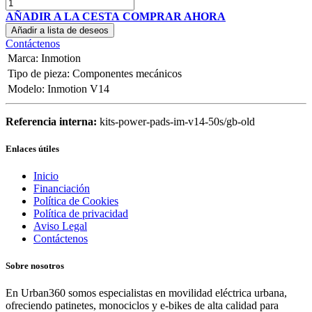
AÑADIR A LA CESTA
COMPRAR AHORA
Añadir a lista de deseos
Contáctenos
Marca
:
Inmotion
Tipo de pieza
:
Componentes mecánicos
Modelo
:
Inmotion V14
Referencia interna:
kits-power-pads-im-v14-50s/gb-old
Enlaces útiles
Inicio
Financiación
Política de Cookies
Política de privacidad
Aviso Legal
Contáctenos
Sobre nosotros
En Urban360 somos especialistas en movilidad eléctrica urbana,
ofreciendo patinetes, monociclos y e-bikes de alta calidad para