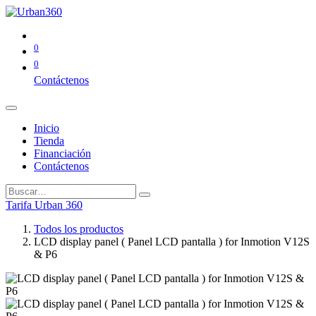
0
0
Contáctenos
Inicio
Tienda
Financiación
Contáctenos
Tarifa Urban 360
Todos los productos
LCD display panel ( Panel LCD pantalla ) for Inmotion V12S
& P6