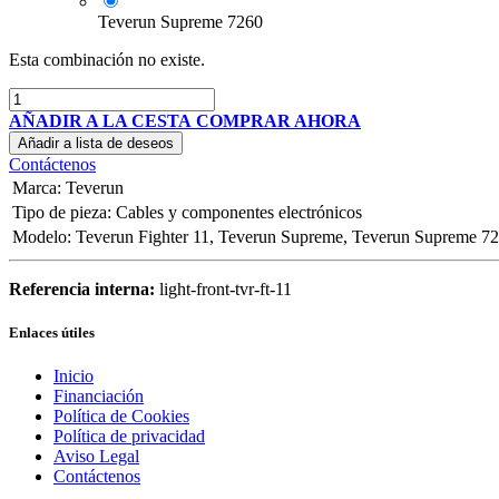
Teverun Supreme 7260
Esta combinación no existe.
AÑADIR A LA CESTA
COMPRAR AHORA
Añadir a lista de deseos
Contáctenos
Marca
:
Teverun
Tipo de pieza
:
Cables y componentes electrónicos
Modelo
:
Teverun Fighter 11
,
Teverun Supreme
,
Teverun Supreme 7
Referencia interna:
light-front-tvr-ft-11
Enlaces útiles
Inicio
Financiación
Política de Cookies
Política de privacidad
Aviso Legal
Contáctenos