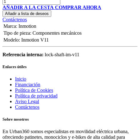
AÑADIR A LA CESTA
COMPRAR AHORA
Añadir a lista de deseos
Contáctenos
Marca
:
Inmotion
Tipo de pieza
:
Componentes mecánicos
Modelo
:
Inmotion V11
Referencia interna:
lock-shaft-im-v11
Enlaces útiles
Inicio
Financiación
Política de Cookies
Política de privacidad
Aviso Legal
Contáctenos
Sobre nosotros
En Urban360 somos especialistas en movilidad eléctrica urbana,
ofreciendo patinetes, monociclos y e-bikes de alta calidad para