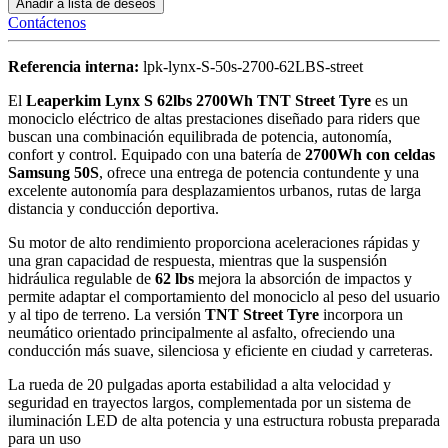
Añadir a lista de deseos
Contáctenos
Referencia interna:
lpk-lynx-S-50s-2700-62LBS-street
El
Leaperkim Lynx S 62lbs 2700Wh TNT Street Tyre
es un
monociclo eléctrico de altas prestaciones diseñado para riders que
buscan una combinación equilibrada de potencia, autonomía,
confort y control. Equipado con una batería de
2700Wh con celdas
Samsung 50S
, ofrece una entrega de potencia contundente y una
excelente autonomía para desplazamientos urbanos, rutas de larga
distancia y conducción deportiva.
Su motor de alto rendimiento proporciona aceleraciones rápidas y
una gran capacidad de respuesta, mientras que la suspensión
hidráulica regulable de
62 lbs
mejora la absorción de impactos y
permite adaptar el comportamiento del monociclo al peso del usuario
y al tipo de terreno. La versión
TNT Street Tyre
incorpora un
neumático orientado principalmente al asfalto, ofreciendo una
conducción más suave, silenciosa y eficiente en ciudad y carreteras.
La rueda de 20 pulgadas aporta estabilidad a alta velocidad y
seguridad en trayectos largos, complementada por un sistema de
iluminación LED de alta potencia y una estructura robusta preparada
para un uso