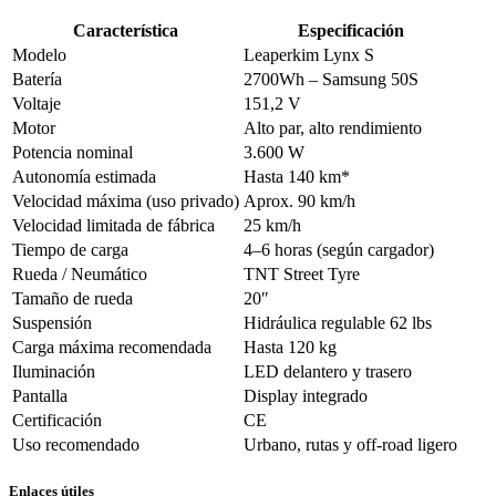
Característica
Especificación
Modelo
Leaperkim Lynx S
Batería
2700Wh – Samsung 50S
Voltaje
151,2 V
Motor
Alto par, alto rendimiento
Potencia nominal
3.600 W
Autonomía estimada
Hasta 140 km*
Velocidad máxima (uso privado)
Aprox. 90 km/h
Velocidad limitada de fábrica
25 km/h
Tiempo de carga
4–6 horas (según cargador)
Rueda / Neumático
TNT Street Tyre
Tamaño de rueda
20″
Suspensión
Hidráulica regulable 62 lbs
Carga máxima recomendada
Hasta 120 kg
Iluminación
LED delantero y trasero
Pantalla
Display integrado
Certificación
CE
Uso recomendado
Urbano, rutas y off-road ligero
Enlaces útiles