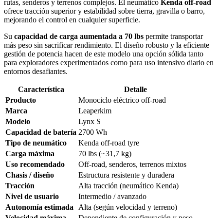
rutas, senderos y terrenos complejos. El neumático
Kenda off-road
ofrece tracción superior y estabilidad sobre tierra, gravilla o barro,
mejorando el control en cualquier superficie.
Su
capacidad de carga aumentada a 70 lbs
permite transportar
más peso sin sacrificar rendimiento. El diseño robusto y la eficiente
gestión de potencia hacen de este modelo una opción sólida tanto
para exploradores experimentados como para uso intensivo diario en
entornos desafiantes.
Característica
Detalle
Producto
Monociclo eléctrico off-road
Marca
Leaperkim
Modelo
Lynx S
Capacidad de batería
2700 Wh
Tipo de neumático
Kenda off-road tyre
Carga máxima
70 lbs (~31,7 kg)
Uso recomendado
Off-road, senderos, terrenos mixtos
Chasis / diseño
Estructura resistente y duradera
Tracción
Alta tracción (neumático Kenda)
Nivel de usuario
Intermedio / avanzado
Autonomía estimada
Alta (según velocidad y terreno)
Velocidad máxima
Dependiente de configuración y peso