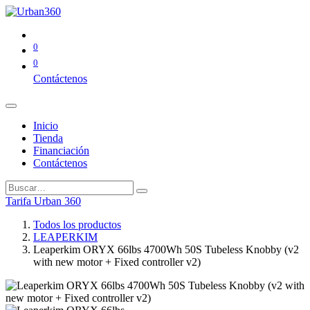
0
0
Contáctenos
Inicio
Tienda
Financiación
Contáctenos
Tarifa Urban 360
Todos los productos
LEAPERKIM
Leaperkim ORYX 66lbs 4700Wh 50S Tubeless Knobby (v2
with new motor + Fixed controller v2)