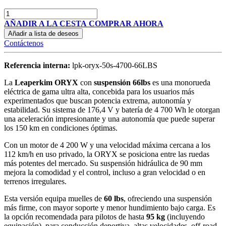
AÑADIR A LA CESTA
COMPRAR AHORA
Añadir a lista de deseos
Contáctenos
Referencia interna:
lpk-oryx-50s-4700-66LBS
La
Leaperkim ORYX
con
suspensión 66lbs
es una monorueda
eléctrica de gama ultra alta, concebida para los usuarios más
experimentados que buscan potencia extrema, autonomía y
estabilidad. Su sistema de 176,4 V y batería de 4 700 Wh le otorgan
una aceleración impresionante y una autonomía que puede superar
los 150 km en condiciones óptimas.
Con un motor de 4 200 W y una velocidad máxima cercana a los
112 km/h en uso privado, la ORYX se posiciona entre las ruedas
más potentes del mercado. Su suspensión hidráulica de 90 mm
mejora la comodidad y el control, incluso a gran velocidad o en
terrenos irregulares.
Esta versión equipa muelles de
60 lbs
, ofreciendo una suspensión
más firme, con mayor soporte y menor hundimiento bajo carga. Es
la opción recomendada para pilotos de hasta
95 kg
(incluyendo
equipación), para conducción deportiva, altas velocidades, off-road