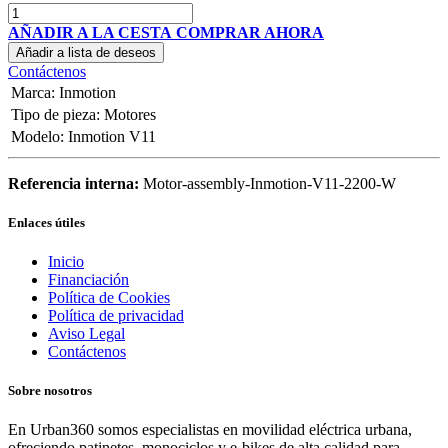
AÑADIR A LA CESTA
COMPRAR AHORA
Añadir a lista de deseos
Contáctenos
Marca
:
Inmotion
Tipo de pieza
:
Motores
Modelo
:
Inmotion V11
Referencia interna:
Motor-assembly-Inmotion-V11-2200-W
Enlaces útiles
Inicio
Financiación
Política de Cookies
Política de privacidad
Aviso Legal
Contáctenos
Sobre nosotros
En Urban360 somos especialistas en movilidad eléctrica urbana,
ofreciendo patinetes, monociclos y e-bikes de alta calidad para